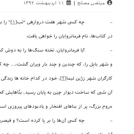
نویسندهٔ
نوشته
مرتضی مصلح
۱۱ اردیبهشت ۱۳۹۲
نوشته:
منتشر
شده
است:
– چه کسی شهر هفت دروازهی “تب
[۱]
” را ب
در کتاب‌ها، نام فرمانروایان را خواهی یافت.
– آیا فرمانروایان، تخته سنگ‌ها را به دوش کش
و شهر بابِل را، که چندین و چند بار ویران گشت،… چه ک
کارگران شهر زرّین لیما
[۲]
، خود در کدام خانه ها زندگی 
آن شبی که ساخت دیوار چین به پایان رسید، بنّاهایش کج
«روم بزرگ، پر از بناهای افتخار و یادبودهای پیروزی اس
– چه کسی آن‌ها را بر پا کرده است؟ و قیصرهای 