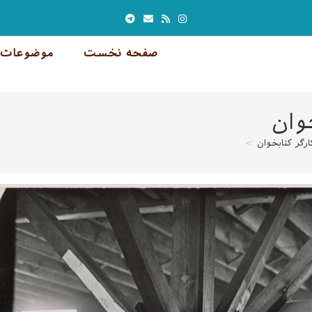
صفحه نخست
موضوعات 
وان
گر کتابخوان
>