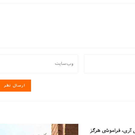
نشانی
وب
سایت
خود
را
وارد
کنید
(اختیاری)
آری، فراموشی هرگز