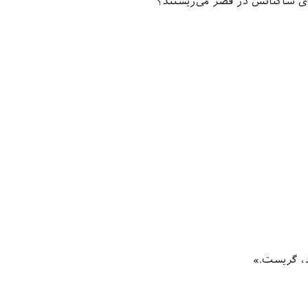
 ی ساکنانش در قصر می‌زیستند؟
د، گریست.»