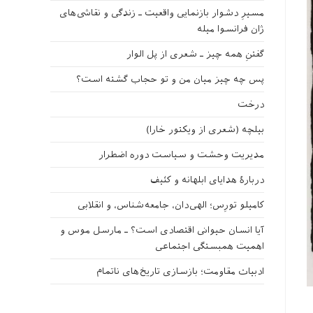
مسیرِ دشوار بازنمایی واقعیت ـ زندگی و نقاشی‌های
ژان فرانسوا میله
گفتنِ همه چیز ـ شعری از پل الوار
پس چه چیز میان من و تو حجاب گشته است؟
درخت
بیلچه (شعری از ویکتور خارا)
مدیریت وحشت و سیاست دوره اضطرار
دربارهٔ هدایای ابلهانه و کثیف
کامیلو تورِس؛ الهی‌دان، جامعه‌شناس، و انقلابی
آیا انسان حیوانی اقتصادی است؟ ـ مارسل موس و
اهمیت همبستگی اجتماعی
ادبیات مقاومت؛ بازسازی تاریخ‌های ناتمام