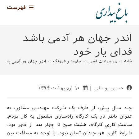
رش
فهرست
ه
حتوا
اندر جهان هر آدمی باشد
فدای یار خود
خانه
>
موضوعات اصلی
>
جامعه و فرهنگ
>
اندر جهان هر آدمی باشد 
نویسندهٔ
نوشته
حسین یوسفی
۱۰ اردیبهشت ۱۳۹۴
نوشته:
منتشر
شده
است:
چند سال پیش، از طرف یک شرکت مهندسیِ مشاور، به
عنوان ناظر در یک کارگاه راه‌سازی مشغول به کار بودم.
ساعتِ کاریِ کارگاه، هشت صبح تا چهار بعد از ظهر بود.
شرایط کاری هم چندان آسان نبود. با توجه به مسافت بین