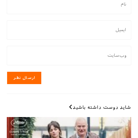
نظر
دادن،
نام
برای
یا
نظر
نام
دادن،
کاربری
ایمیل‌تان
نشانی
خود
را
وب
را
وارد
سایت
وارد
کنید
خود
کنید
را
وارد
کنید
(اختیاری)
شاید دوست داشته باشید