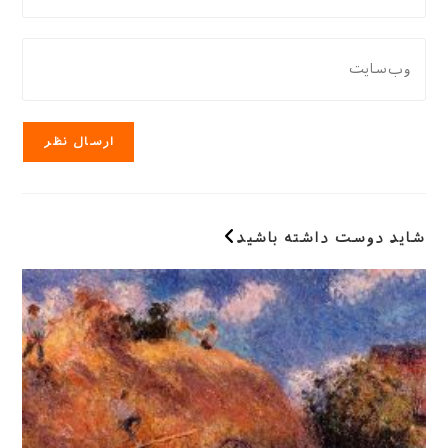
نام
دادن،
کاربری
ایمیل‌تان
نشانی
خود
را
وب
را
وارد
سایت
وارد
کنید
خود
کنید
را
وارد
کنید
(اختیاری)
شاید دوست داشته باشید