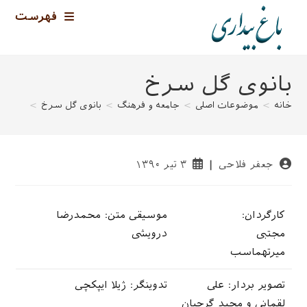
رش
فهرست
ه
حتوا
بانوی گل سرخ
خانه
>
موضوعات اصلی
>
جامعه و فرهنگ
>
بانوی گل سرخ
>
نویسندهٔ
نوشته
جعفر فلاحی
۳ تیر ۱۳۹۰
نوشته:
منتشر
شده
است:
کارگردان:
موسیقی متن: محمدرضا
مجتبی
درویشی
میرتهماسب
تصویر بردار: علی
تدوینگر: ژیلا ایپکچی
لقمانی و مجید گرجیان