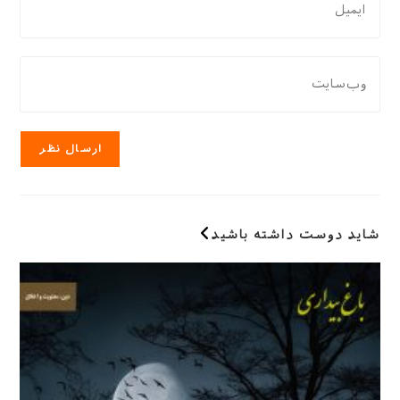
یا
نظر
نام
دادن،
کاربری
ایمیل‌تان
نشانی
خود
را
وب
را
وارد
سایت
وارد
کنید
خود
کنید
را
وارد
کنید
(اختیاری)
شاید دوست داشته باشید