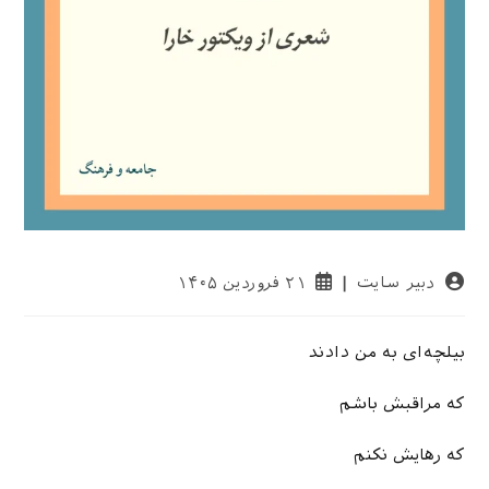
نویسندهٔ
نوشته
دبیر سایت
۲۱ فروردین ۱۴۰۵
نوشته:
منتشر
شده
است:
بیلچه‌ای به من دادند
که مراقبش باشم
که رهایش نکنم