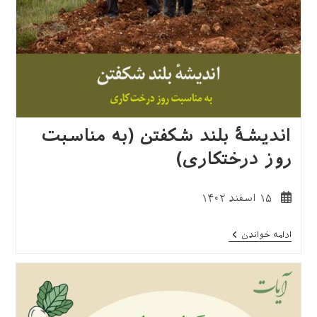
اندیشهٔ بلند شکفتن (به مناسبت
روز درختکاری)
نوشته
۱۵ اسفند ۱۴۰۲
منتشر
شده
اندیشهٔ
ادامه خواندن
است:
بلند
شکفتن
(به
مناسبت
روز
درختکاری)