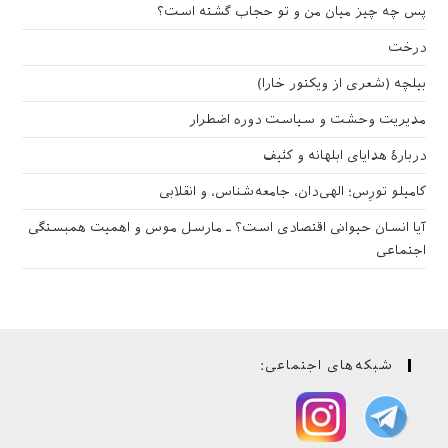
پس چه چیز میان من و تو حجاب گشته است؟
مسابقه
(
۱
)
درخت
مصرف‌گرایی
(
۳
)
بیلچه (شعری از ویکتور خارا)
معرفی کتاب
(
۲
)
مناسبت‌ها
(
۸
)
مدیریت وحشت و سیاست دوره اضطرار
کاریکاتور
(
۳
)
دربارهٔ هدایای ابلهانه و کثیف
کودک و نوجوان
(
۳
)
کامیلو تورِس؛ الهی‌دان، جامعه‌شناس، و انقلابی
گرسنگی
(
۲
)
آیا انسان حیوانی اقتصادی است؟ ـ مارسل موس و اهمیت همبستگی
گرمایش زمین
(
۲
)
اجتماعی
گیاه‌خواری
(
۱
)
شبکه‌های اجتماعی: