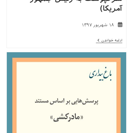
آمریکا)
نوشته
۱۸ شهریور ۱۳۹۷
منتشر
شده
بازگشت
ادامه خواندن
است:
به
زمین
(نامه‌ی
یک
سرخپوست
به
رئیس
جمهور
آمریکا)