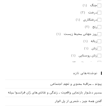
جنگ
(
۱
)
درخت
(
۲
)
درختکاری
(
۱
)
رنج
(
۲
)
روز جهانی محیط زیست
(
۱
)
زباله
(
۱
)
زنان
(
۱
)
زنان روستایی
(
۱
)
سرخپوستان
(
۳
)
صلح
(
۱
)
نوشته‌های تازه
طرد اجتماعی
(
۱
)
پیوند ـ مراقبه‌ معنوی و تعهد اجتماعی
غذا
(
۳
)
فیلم
(
۱۰
)
مسیرِ دشوار بازنمایی واقعیت ـ زندگی و نقاشی‌های ژان فرانسوا میله
مجموعه تصویر
(
۲
)
گفتنِ همه چیز ـ شعری از پل الوار
محیط زیست
(
۱
)