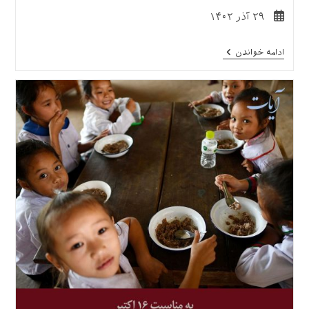
نوشته
۲۹ آذر ۱۴۰۲
منتشر
شده
«گیاه‌خواری»؛
ادامه خواندن
است:
نگاهی
به
تاریخچه،
مضامین
اخلاقی،
و
مباحث
اجتماعی