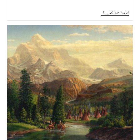
منتشر
شده
معرفی
ادامه خواندن
است:
مستند
«داستان
پلاستیک»