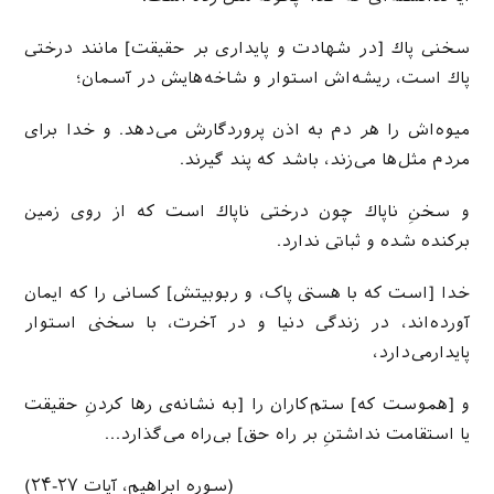
سخنى پاك [در شهادت و پایداری بر حقیقت] مانند درختى
پاك است، ريشه‌اش استوار و شاخه‌هایش در آسمان؛
ميوه‌اش را هر دم به اذن پروردگارش مى‌دهد. و خدا براى
مردم مثل‌ها مى‌زند، باشد كه پند گيرند.
و سخنِ ناپاك چون درختى ناپاك است كه از روى زمين
بركنده شده و ثباتی ندارد.
خدا [است که با هستی پاک، و ربوبیتش] كسانى را كه ايمان
آورده‌اند، در زندگى دنيا و در آخرت، با سخنی استوار
پایدارمی‌دارد،
و [هموست که] ستم‌کاران را [به نشانه‌ی رها کردنِ حقیقت
یا استقامت نداشتنِ بر راه حق] بى‌راه مى‌گذارد…
(سوره ابراهیم، آیات ۲۷-۲۴)