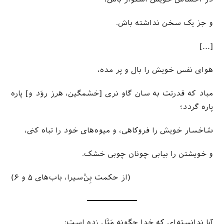
و جز یک سخن نداشته باش.
[…]
هوای نفس خویش را بال و پر مده،
مباد که قدرتت به‌ سان گاو نری [خشمگین، هرز روَد و] پاره
پاره گردد؛
شاخسار خویش را فروکاهی، و میوه‌های خود را تباه کنی،
و خویشتن را بیابی چونان چوبی خشک.
(از حکمت بِن‌ْسیرا، باب‌های ۵ و ۶)
آيا ندانسته‌ای که خدا چگونه مَثَل زده است: