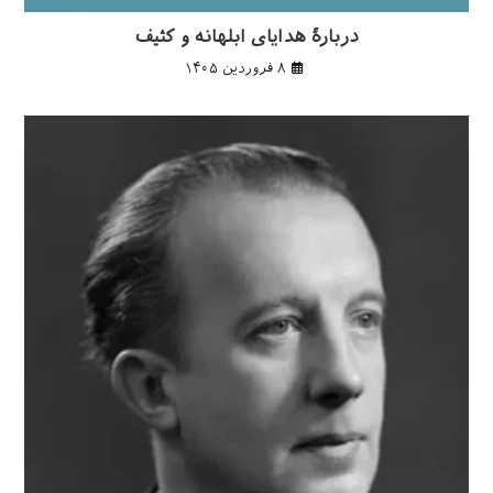
دربارهٔ هدایای ابلهانه و کثیف
۸ فروردین ۱۴۰۵