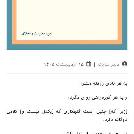
نویسندهٔ
نوشته
دبیر سایت
۱۵ اردیبهشت ۱۴۰۵
نوشته:
منتشر
شده
است:
به هر بادی روفته مشو،
و به هر کوره‌راهی روان مگرد؛
[زیرا که] چنین است گنهکاری که [یکدل نیست و] کلامی
دوگانه دارد.
در احساس خویش استوار باش،