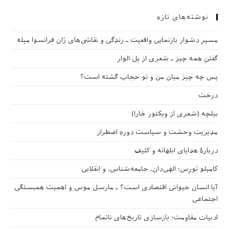
نوشته‌های تازه
مسیرِ دشوار بازنمایی واقعیت ـ زندگی و نقاشی‌های ژان فرانسوا میله
گفتنِ همه چیز ـ شعری از پل الوار
پس چه چیز میان من و تو حجاب گشته است؟
درخت
بیلچه (شعری از ویکتور خارا)
مدیریت وحشت و سیاست دوره اضطرار
دربارهٔ هدایای ابلهانه و کثیف
کامیلو تورِس؛ الهی‌دان، جامعه‌شناس، و انقلابی
آیا انسان حیوانی اقتصادی است؟ ـ مارسل موس و اهمیت همبستگی
اجتماعی
ادبیات مقاومت؛ بازسازی تاریخ‌های ناتمام