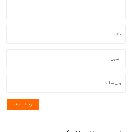
برای
نظر
دادن،
نام
برای
یا
نظر
نام
دادن،
کاربری
ایمیل‌تان
نشانی
خود
را
وب
را
وارد
سایت
وارد
کنید
خود
کنید
را
وارد
کنید
(اختیاری)