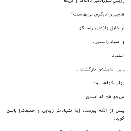
رویشِ شورانگیز دانه­‌ها و گل­‌ها
هرچیزی دیگری بی­‌بهاست؟
از خلالِ واژه­‌ای راستگو
و اشیاء راستین،
اعتماد
ـ بی اندیشه‌ی بازگشت ـ
روان خواهد بود؛
می‌خواهم که انسان،
پیش از آن­که بپرسد، [به شهادتِ زیبایی و حقیقت] پاسخ
گوید،