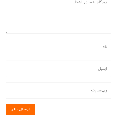
برای
نظر
دادن،
نام
برای
یا
نظر
نام
دادن،
کاربری
ایمیل‌تان
نشانی
خود
را
وب
را
وارد
سایت
وارد
کنید
خود
کنید
را