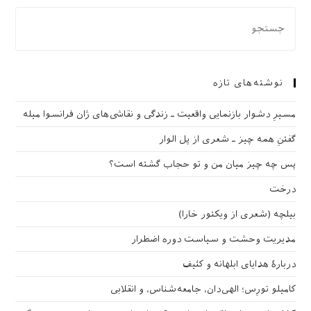
نوشته‌های تازه
مسیرِ دشوار بازنمایی واقعیت ـ زندگی و نقاشی‌های ژان فرانسوا میله
گفتنِ همه چیز ـ شعری از پل الوار
پس چه چیز میان من و تو حجاب گشته است؟
درخت
بیلچه (شعری از ویکتور خارا)
مدیریت وحشت و سیاست دوره اضطرار
دربارهٔ هدایای ابلهانه و کثیف
کامیلو تورِس؛ الهی‌دان، جامعه‌شناس، و انقلابی