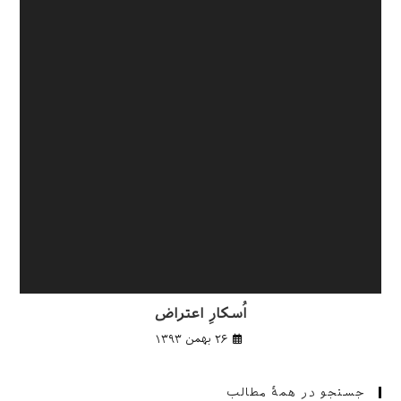
اُسکارِ اعتراض
۲۶ بهمن ۱۳۹۳
جستجو در همهٔ مطالب