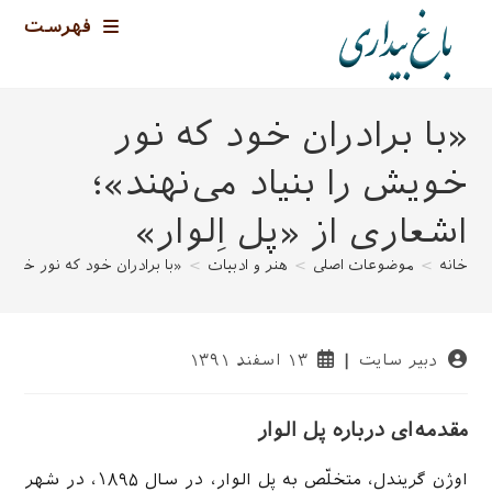
رش
فهرست
ه
حتوا
«با برادران خود که نور
خویش را بنیاد می‌نهند»؛
اشعاری از «پل اِلوار»
خانه
>
موضوعات اصلی
>
هنر و ادبیات
>
«با برادران خود که نور خویش ر
نویسندهٔ
نوشته
دبیر سایت
۱۳ اسفند ۱۳۹۱
نوشته:
منتشر
شده
است:
مقدمه‌ای درباره‌ پل الوار
اوژن گریندل، متخلّص به پل الوار، در سال ۱۸۹۵، در شهر