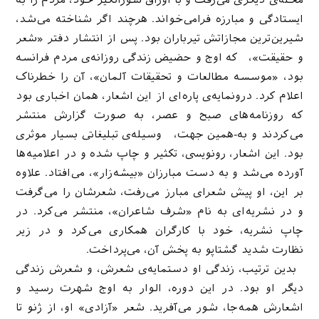
محله‌ی دیگری می‌رفت و با اوراق شورانگیز خود، مردم را به
ایستادگی و مبارزه فرامی‌خواند. هرچند اگر شناخته می‌شد،
شیرین‌ترین مجازاتش تیرباران بود. پس از انتشار دفتر «شعر
و حقیقت»، که اوج و حضیض زندگی روزانه‌ی مردم فرانسه
بود، «موسسه مطالعات و تحقیقات آلمان»، آن را خطرناک
اعلام کرد. درونمایه‌ی پاره‌ای از این اشعار، همان اخباری بود
که روزنامه‌‌های صبح و عصر، به صورت گزارش منتشر
می‌کردند و به-همین جهت، وسیله‌ی تبلیغاتی بسیار موثری
بود. این اشعار، رونویسی، تکثیر و چاپ ‌شده و در اعلامیه‌ها
آورده می‌شد و به دست مبارزان «بیشه‌زار»، می‌افتاد. علاوه
بر این، او پیش شعرای مبارز می‌رفت، شعرشان را می‌گرفت
و در نشریه‌ای به نام «شرف شاعران»، منتشر می‌کرد. در
چاپ نشریه، خود با کارگران همکاری می‌کرد و در زیر
نظارت شدید گشتاپو به پخش آن، می‌‌پرداخت.
بدین ترتیب، زندگی او دستمایه‌ی شعرش، و شعرش زندگی
دیگر او بود. در این دوره، الوار به اوج شهرت رسید و
اشعارش همه‌جا، شور می‌آفرید. شعر «آزادی» او، از ژنو تا