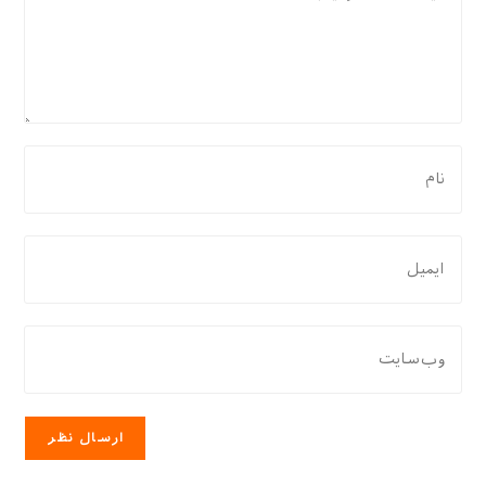
برای
نظر
دادن،
نام
برای
یا
نظر
نام
دادن،
کاربری
ایمیل‌تان
نشانی
خود
را
وب
را
وارد
سایت
وارد
کنید
خود
کنید
را
وارد