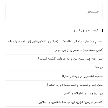
نوشته‌های تازه
مسیرِ دشوار بازنمایی واقعیت ـ زندگی و نقاشی‌های ژان فرانسوا میله
گفتنِ همه چیز ـ شعری از پل الوار
پس چه چیز میان من و تو حجاب گشته است؟
درخت
بیلچه (شعری از ویکتور خارا)
مدیریت وحشت و سیاست دوره اضطرار
دربارهٔ هدایای ابلهانه و کثیف
کامیلو تورِس؛ الهی‌دان، جامعه‌شناس، و انقلابی