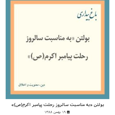
بولتن «به مناسبت سالروز رحلت پيامبر اكرم(ص)»
۱۹ بهمن ۱۳۸۸