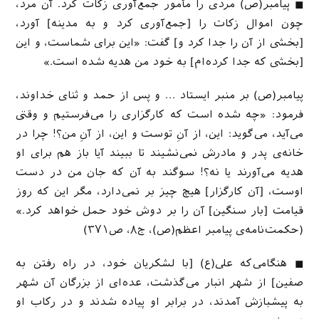
◼ پیامبر(ص) مردی را مأمور جمع‌آوری زکات کرد. آن مرد،
چون اموال زکات را [جمع‌آوری کرد و به مدینه] آورد،
[بخشی از آن را جدا کرد و] گفت: «این برای شماست، و این
[بخشی که جدا کرده‌ام] به خود من هدیه شده است.»
پیامبر(ص) بر منبر ایستاد … و پس از حمد و ثنای خداوند،
فرمود: «چه شده است که کارگزاری را می‌فرستیم و وقتی
می‌آید، می‌گوید: این، از آنِ توست و این، از آنِ من؟! چرا در
خانه‌ی پدر و مادرش نمی‌نشیند تا ببیند آیا باز هم برای او
هدیه می‌آورند یا نه؟! سوگند به آن که جان من در دست
اوست، [آن کارگزار] هیچ چیز بر نمی‌دارد، مگر این که روز
قیامت [بار سنگین] آن را بر دوش خود حمل خواهد کرد.»
(حکمت‌نامه‌ی پیامبر اعظم(ص)، ج۸، ص۳۷۱)
◼ هنگامی‌که علی(ع) [با لشکریان خود، در راه رفتن به
صفین] از شهر انبار می‌گذشت، عده‌ای از بزرگان آن شهر
به پیشبازش آمدند، در برابر او پیاده شدند و در رکاب او