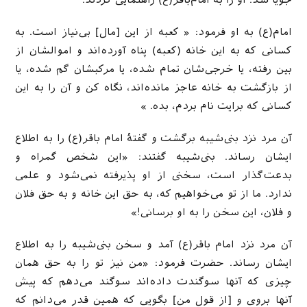
جویا شد. او را به امام‌باقر(ع) راهنمایی کردند.
امام(ع) به او فرمود: « کعبه از این [مال] بی‌نیاز است. به
کسانی که به این خانه (کعبه) پناه آورده‌اند و اموالشان از
بین رفته، یا خرجی‌شان تمام شده، یا مرکبشان گم شده، یا
از بازگشت به خانه عاجز مانده‌اند، نگاه کن و آن را به این
کسانی که برایت نام بردم، بده. »
آن مرد نزد بنی‌شیبه برگشت و گفتهٔ امام باقر(ع) را به اطلاع
ایشان رساند. بنی‌شیبه گفتند: «این شخص گمراه و
بدعت‌گذار است، سخنی از او پذیرفته نمی‌شود و علمی
ندارد. ما از تو می‌خواهیم که، به حق این خانه و به حق فلان
و فلان، این سخن را به او برسانی!»
آن مرد نزد امام باقر(ع) آمد و سخن بنی‌شیبه را به اطلاع
ایشان رساند. حضرت فرمود: «من نیز تو را به حق همان
چیزی که آنها سوگندت داده‌اند سوگند می‌دهم که پیش
آنها بروی و [از قول من] بگویی که همین قدر می‌دانم که