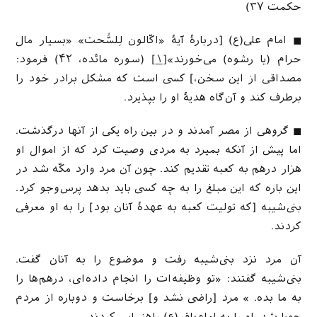
حکمت ۳۷)
◼ امام علی(ع) [دربارهٔ آیهٔ «اکّالون لِلسُّحت» «بسیار مال
حرام (یا رشوه) می‌خورند»
[۱]
(سوره مائده، ۴۲) فرمود:
مصداقی از این سخن،] کسی است که مشکل برادر خود را
برطرف کند و آن‌گاه هدیهٔ او را بپذیرد.
◼ گروهی از مصر آمدند و در بین راه یکی از آنها درگذشت.
اما پیش از آنکه بمیرد به مردی وصیت کرد که از اموال او
هزار درهم به کعبه تقدیم کند. چون آن مرد وارد مکّه شد در
این باره که این مبلغ را به چه کسی باید بدهد پرس‌و‌جو کرد.
بنی‌شیبه [که تولیت کعبه به عهدهٔ آنان بود] را به او معرفی
کردند.
آن مرد نزد بنی‌شیبه رفت و موضوع را به آنان گفت.
بنی‌شیبه گفتند: «تو وظیفه‌ات را انجام داده‌ای، درهم‌ها را
به ما بده. » مرد [راضی نشد و] برخاست و دوباره از مردم