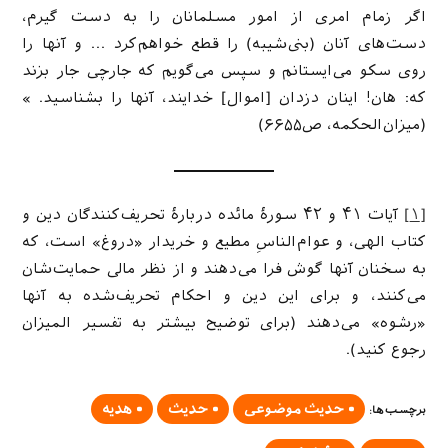
اگر زمام امری از امور مسلمانان را به دست گیرم،
دست‌های آنان (بنی‌شیبه) را قطع خواهم‌کرد … و آنها را
روی سکو می‌ایستانم و سپس می‌گویم که جارچی جار بزند
که: هان! اینان دزدان [اموال] خدایند، آنها را بشناسید. »
(میزان‌الحکمه، ص۶۶۵۵)
[۱]
آیات ۴۱ و ۴۲ سورهٔ مائده دربارهٔ تحریف‌کنندگان دین و
کتاب الهی، و عوام‌الناسِ مطیع و خریدار «دروغ» است، که
به سخنان آنها گوش فرا می‌دهند و از نظر مالی حمایت‌شان
می‌کنند، و برای این دین و احکام تحریف‌شده به آنها
«رشوه» می‌دهند (برای توضیح بیشتر به تفسیر المیزان
رجوع کنید).
حدیث موضوعی
حدیث
هدیه
برچسب‌ها
: