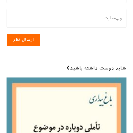
نام
دادن،
کاربری
ایمیل‌تان
نشانی
خود
را
وب
را
وارد
سایت
وارد
کنید
خود
کنید
را
وارد
کنید
(اختیاری)
شاید دوست داشته باشید