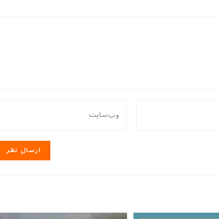
نشانی
وب
سایت
خود
را
وارد
کنید
(اختیاری)