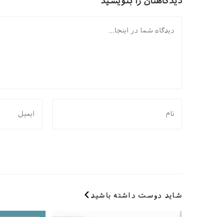
دیدگاهتان را بنویسید
دیدگاه
برای
برای
نظر
نظر
دادن،
دادن،
نام
ایمیل‌تان
یا
را
نام
وارد
کاربری
کنید
خود
شاید دوست داشته باشید
را
وارد