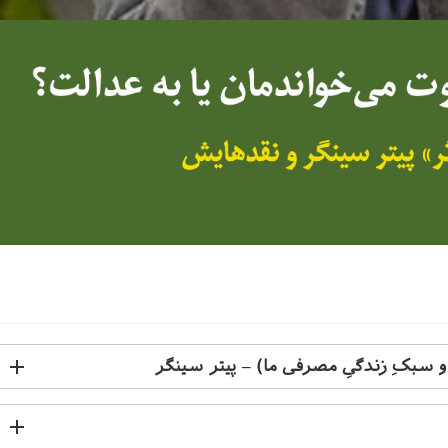
 سبکِ زندگیِ مصرفی ما) – پیتر سینگر