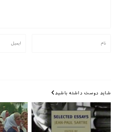
برای
برای
نظر
نظر
دادن،
دادن،
نام
ایمیل‌تان
یا
را
نام
وارد
کاربری
کنید
خود
شاید دوست داشته باشید
را
وارد
کنید