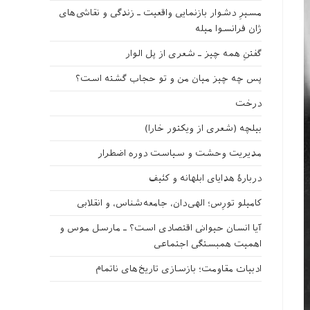
مسیرِ دشوار بازنمایی واقعیت ـ زندگی و نقاشی‌های
ژان فرانسوا میله
گفتنِ همه چیز ـ شعری از پل الوار
پس چه چیز میان من و تو حجاب گشته است؟
درخت
بیلچه (شعری از ویکتور خارا)
مدیریت وحشت و سیاست دوره اضطرار
دربارهٔ هدایای ابلهانه و کثیف
کامیلو تورِس؛ الهی‌دان، جامعه‌شناس، و انقلابی
آیا انسان حیوانی اقتصادی است؟ ـ مارسل موس و
اهمیت همبستگی اجتماعی
ادبیات مقاومت؛ بازسازی تاریخ‌های ناتمام