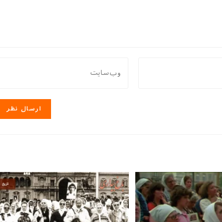
نشانی
وب
سایت
خود
را
وارد
کنید
(اختیاری)