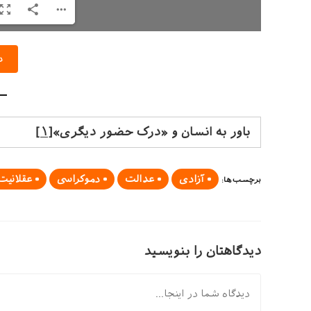
د
باور به انسان و «درک حضور دیگری»
[۱]
آزادی
عدالت
دموکراسی
عقلانیت
برچسب‌ها
:
دیدگاهتان را بنویسید
دیدگاه