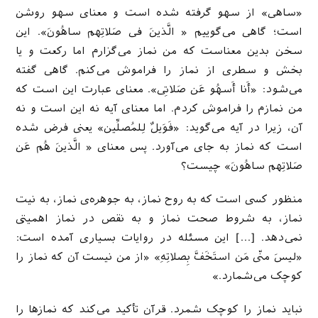
«ساهی» از سهو گرفته شده است و معنای سهو روشن
است؛ گاهی می‌گوییم « الَّذینَ فی صَلاتِهم ساهُونَ». این
سخن بدین معناست که من نماز می‌گزارم اما رکعت و یا
بخش و سطری از نماز را فراموش می‌کنم. گاهی گفته
می‌شود: «أَنا أَسهُو عَن صَلاتِی». معنای عبارت این است که
من نمازم را فراموش کردم. اما معنای آیه نه این است و نه
آن، زیرا در آیه می‌گوید: «فَوَیلٌ لِلمُصلِّین» یعنی فرض شده
است که نماز به جای می‌آورد. پس معنای « الَّذینَ هُم عَن
صَلاتِهم ساهُونَ» چیست؟
منظور کسی است که به روح نماز، به جوهره‌ی نماز، به نیت
نماز، به شروط صحت نماز و به نقص در نماز اهمیتی
نمی‌دهد. […] این مسئله در روایات بسیاری آمده است:
«لیسَ منّی مَن استَخَفَّ بِصلاتِهِ» «از من نیست آن که نماز را
کوچک می‌شمارد.»
نباید نماز را کوچک شمرد. قرآن تأکید می‌کند که نمازها را