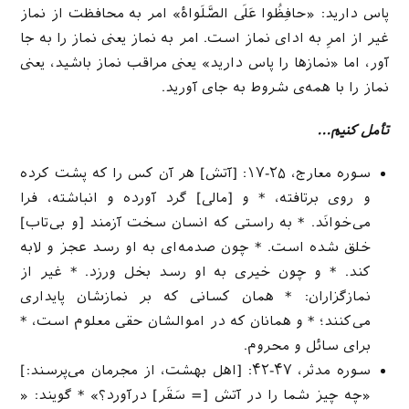
پاس دارید: «حافِظُوا عَلَی الصَّلَواۀ» امر به محافظت از نماز
غیر از امرِ به ادای نماز است. امر به نماز یعنی نماز را به جا
آور، اما «نمازها را پاس دارید» یعنی مراقب نماز باشید، یعنی
نماز را با همه‌ی شروط به جای آورید.
تأمل کنیم…
سوره معارج، ۲۵-۱۷: [آتش] هر آن کس را که پشت كرده
و روى برتافته، * و [مالی] گرد آورده و انباشته، فرا
مى‌خوانَد. * به راستى كه انسان سخت آزمند [و بى‌تاب‌]
خلق شده است. * چون صدمه‌اى به او رسد عجز و لابه
كند. * و چون خیرى به او رسد بخل ورزد. * غیر از
نمازگزاران: * همان كسانى كه بر نمازشان پایدارى
مى‌كنند؛ * و همانان كه در اموالشان حقى معلوم است، *
براى سائل و محروم.
سوره مدثر، ۴۷-۴۲: [اهل بهشت، از مجرمان می‌پرسند:]
«چه چیز شما را در آتش [= سَقَر] درآورد؟» * گویند: «