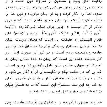
رعایت حال یتیم و مسکین از شروط دین است و از
بنیان‌های پذیرفتن ایمان. هر کس که این واجب عملی را منکر
شود، خدا را انکار کرده و به او ایمان نیاورده و دین خدا را
تکذیب کرده است. این بیان حجتی قاطع است که تعبیری
بالاتر از آن نیست و جایی برای شک نمی‌گذارد: «أَرَأَیتَ
الَّذِی یُکَذِّبُ بِالدِّینِ فَذلِکَ الَّذِی یَدُعُّ الیَتِیمَ وَ لایَحُضُّ عَلی
طَعامِ المِسکینِ.» حقیقت این است که معنای درست ایمان
به خدا و دین مستلزم رسیدگی و توجه به خلق خدا و امور
جامعه و وضعیت مردم است، و در غیر این صورت ایمان در
کار نیست. علت این است که ایمان به خدا معنای ایمان به
آفریننده‌ی جهان، خدای عالمِ عادلِ رئوفِ رازقِ رحیم است،
خدایی که هر صفت نیکو و شایسته‌ای از او آغاز می‌شود و
به او نیز پایان می‌یابد، نقطه‌ی آغاز و پایان هر خیری. ایمان
به خدا به این معنا مستلزم این است که ما به هستیِ بنیان
نهاده شده بر حق و عدل ایمان داشته باشیم.
خداوند هستی را آفریده و او نیکوترین آفریننده‌هاست. پس