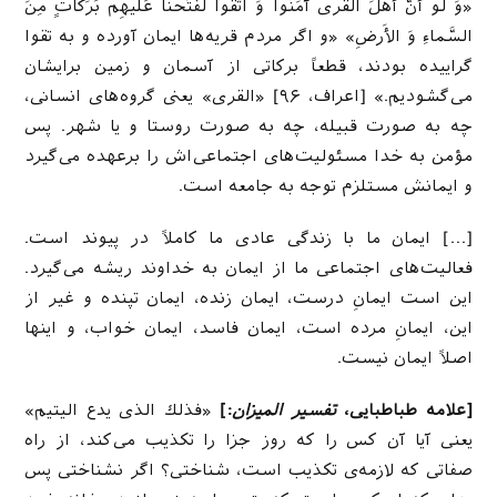
«وَ لو أَنَّ أَهلَ القُری آمَنُوا وَ اتَّقَوا لَفَتَحنا عَلَیهِم بَرَکاتٍ مِنَ
السَّماءِ وَ الأَرضِ» «و اگر مردم قریه‌ها ایمان آورده و به تقوا
گراییده بودند، قطعاً بركاتى از آسمان و زمین برایشان
مى‌گشودیم.» [اعراف، ۹۶] «القری» یعنی گروه‌های انسانی،
چه به صورت قبیله، چه به صورت روستا و یا شهر. پس
مؤمن به خدا مسئولیت‌های اجتماعی‌اش را برعهده می‌گیرد
و ایمانش مستلزم توجه به جامعه است.
[…] ایمان ما با زندگی عادی ما کاملاً در پیوند است.
فعالیت‌های اجتماعی ما از ایمان به خداوند ریشه می‌گیرد.
این است ایمانِ درست، ایمان زنده، ایمان تپنده و غیر از
این، ایمانِ مرده است، ایمان فاسد، ایمان خواب، و اینها
اصلاً ایمان نیست.
[علامه طباطبایی،
تفسیر المیزان
:]
«فذلك الذى یدع الیتیم»
یعنى آیا آن كس را كه روز جزا را تكذیب مى‌كند، از راه
صفاتى كه لازمه‌ی تكذیب است، شناختى؟ اگر نشناختى پس