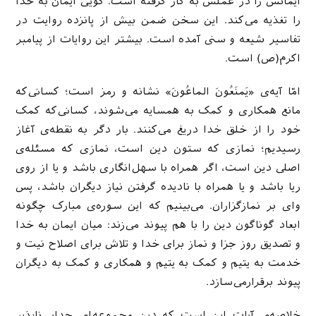
ایمانش را در عملش به کار گرفته است. گویی ایمان به خدا
را تغذیه می‌کند. این سخن ضمن بیش از پانزده روایت در
تفاسیر شیعه و سنی آمده است. بیشتر این روایات از پیامبر
اکرم(ص) است.
امّا آیه‌ی «یَمنَعُونَ الماعُونَ» نشانه و رمز است؛ کسانی‌که
مانع همکاری و کمک به همسایه می‌شوند، کسانی‌که کمک
خود را از خلق خدا دریغ می‌کنند. بار دگر به نقطه‌ی آغاز
رسیدیم؛ نمازی که ستون دین است، نمازی که مسئله‌ی
اصلی دین است، اگر همراه با سهل‌انگاری باشد و یا از روی
ریا باشد و یا همراه با نادیده گرفتن نیاز دیگران باشد، پس
وای بر نمازگزاران. می‌بینیم که این سوره‌ی مبارک چگونه
ابعاد گوناگون دین را با هم پیوند می‌زند: میان ایمان به خدا
و تصدیق روز جزا و نماز برای خدا و تلاش برای اصلاح نیت و
خدمت به یتیم و کمک به یتیم و همکاری و کمک به دیگران
پیوند برقرارمی‌سازد.
خلاصه‌ی آیات این است که دین مجموعه‌ای جدایی‌ناپذیر