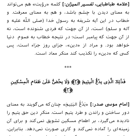
[علامه طباطبایی،
تفسیر المیزان
:]
كلمه «رؤیت» هم مى‌تواند
به معناى دیدن با چشم باشد، و هم به معناى معرفت. و
خطاب در این آیه شریفه به رسول خدا (صلى اللّه علیه و
آله و سلم) است، از آن جهت كه فردى شنونده است، نه
از آن جهت كه پیامبر است؛ در نتیجه خطاب به عموم دنیا
خواهد بود. و مراد از «دین»، جزاى روز جزاء است، پس
كسى كه «دین» را تكذیب كند منكر معاد است.
***
فَذَٰلِكَ الَّذِی یدُعُّ الْیتِیمَ
﴿٢﴾
وَلَا یحُضُّ عَلَىٰ طَعَامِ الْمِسْكِینِ
﴿٣﴾
[امام موسی صدر:]
«یَدُعُّ الیَتِیمَ» چنان‌که می‌گویند به معنای
دور ساختن و راندن و طرد یتیم است. منکرِ دین حق یتیم را
نادیده می‌گیرد، بر اطعام مسکین تشویق نمی‌کند و برای آن
زمینه‌ای را آماده نمی‌کند و کاری صورت نمی‌دهد. بنابراین،