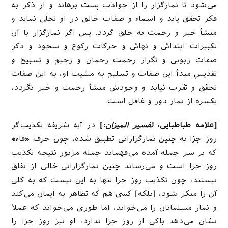
می‌شود تا نمازگزار را از جواذب پست برهاند و از ذکر به
فکر تحقق یابد و اسماء و صفات خالق در او تجلی نماید و
منشأ خیر و رحمت به خلق گردد. پس اگر نمازگزار با آن
تکبیرات ابتدائی و نهائی و حرکات رکوع و سجود و ذکر
صفات ربوبی و تکرار رحمت رحمان و رحیم و تسبیح و
تقدیسِ مبدأ این صفات و تسلیم به مشیت او، به این صفات
تحقق و تقرب نیابد و وجودش منشأ رحمت و خیر نگردد،
یکسره از نماز دور و غافل است.
[علامه طباطبایی،
تفسیر المیزان
:]
در آیه‌ شریفه تكذیب‌گر
روز جزا به چنین نمازگزارانى تطبیق شده، چون حرف
«
فاء
»
كه بر سر جمله آمده مى‌فهماند جمله مزبور نتیجه تكذیب
روز جزا است و مى‌رساند چنین نمازگزارانى خالى از نفاق
نیستند، چون تكذیب روز جزا تنها به این نیست كه به كلى
آن را منكر شود، [بلکه] كسى هم كه تظاهر به ایمان مى‌كند
و نماز مسلمانان را مى‌خواند، اما طورى مى‌خواند كه عملاً
نشان مى‌دهد باكى از روز جزا ندارد، او نیز روز جزا را