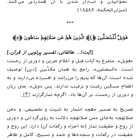
نخوابیدن و تب‌دار شدن با آن همدردى مى‌كنند.
(میزان‌الحکمه، ۱۸۵۸۶)
***
فَوَیلٌ لِّلْمُصَلِّینَ
﴿٤﴾
الَّذِینَ هُمْ عَن صَلَاتِهِمْ سَاهُونَ
﴿٥﴾
[آیت‌ا… طالقانی،
تفسیر پرتویی از قرآن
:]
«فویل»، متفرع به آیات قبل و اعلام نفرین و دوری از رحمت
است. «المصلین»، راجع به همان مکذّبینِ [دین] توصیف
شده است: آن‌ها که یتیم را می‌رانند و افسرده می‌دارند و به
اطعام مسکین رغبت و ترغیب ندارند، پس «ویل»، یعنی زیان
و دوری از رحمت، بر آن‌ها باد، اگرچه نمازگزارند
[۴]
.
تصریح به ضمیر «هم» اشعار به تثبیت و تخصیص، و «عن
صلاتهم» به‌جای «من صلاتهم» دلالت به روی‌گردانی و دوری
از روح و حقیقت نماز (نه اجزاء و رکعات آن) دارد. این روح و
حقیقت در رکعات و سجده‌ها و حمد و تسبیح، کامل و ظاهر