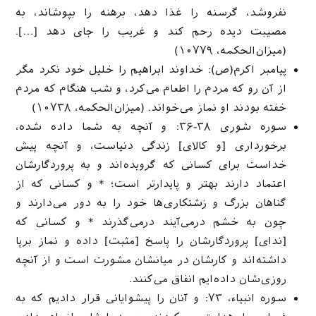
نفروشد، گرسنه را غذا دهد، برهنه را بپوشاند، به
مصیبت دیده رحم كند و غریب را جاى دهد […].
(میزان‌الحکمه، ۱۰۷۷۹)
پیامبر اکرم(ص): خداوند ابراهیم را خلیل خود نکرد مگر
از آن رو که مردم را اطعام می‌کرد، و شب هنگام که مردم
خفته بودند او نماز می‌خواند. (میزان‌الحکمه، ۱۰۷۳۸)
سوره شوری ۳۸-۳۶: و آنچه به شما داده شده،
برخوردارى [و كالاى‌] زندگى دنیاست، و آنچه پیش
خداست براى كسانى كه گرویده‌اند و به پروردگارشان
اعتماد دارند بهتر و پایدارتر است؛ * و كسانى كه از
گناهان بزرگ و زشتكاری‌ها خود را به دور مى‌دارند و
چون به خشم درمى‌آیند درمى‌گذرند * و كسانى كه
[نداى‌] پروردگارشان را پاسخ [مثبت‌] داده و نماز برپا
داشته‌اند و كارشان در میانشان مشورت است و از آنچه
روزی‌شان داده‌ایم انفاق مى‌كنند.
سوره انبیاء، ۷۳: و آنان را پیشوایانى قرار دادیم كه به