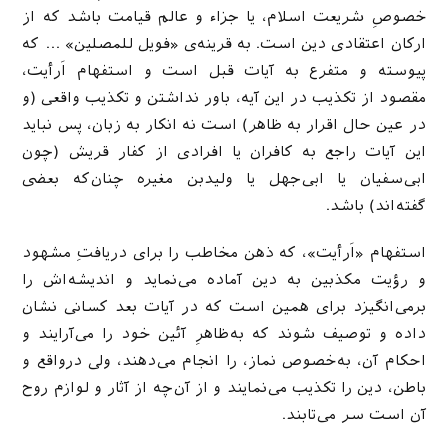
خصوصِ شریعت اسلام، یا جزاء و عالم قیامت باشد که از
ارکان اعتقادی دین است. به قرینه‌ی «فویل للمصلین» … که
پیوسته و متفرع به آیات قبل است و استفهام اَرأیت،
مقصود از تکذیب در این آیه، باور نداشتن و تکذیب واقعی (و
در عین حال اقرار به ظاهر) است نه انکار به زبان، پس نباید
این آیات راجع به کافران یا افرادی از کفار قریش (چون
ابی‌سفیان یا ابی‌جهل یا ولیدبن مغیره چنان‌که بعضی
گفته‌اند) باشد.
استفهام «اَرأیت»، که ذهن مخاطب را برای دریافتِ مشهود
و رؤیت مکذبین به دین آماده می‌نماید و اندیشه‌اش را
برمی‌انگیزد برای همین است که در آیات بعد کسانی نشان
داده و توصیف شوند که به‌ظاهرِ آئین خود را می‌آرایند و
احکام آن، به‌خصوص نماز، را انجام می‌دهند، ولی درواقع و
باطن، دین را تکذیب می‌نمایند و از آن‌چه از آثار و لوازم روح
آن است سر می‌تابند.