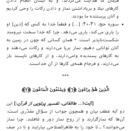
فرمان ما هدایت مى‌كردند، و به ایشان انجام دادن
كارهاى نیك و برپاداشتن نماز و دادن زكات را وحى كردیم
و آنان پرستنده ما بودند.
سوره حج، ۴۱-۴۰: […] و قطعاً خدا به كسى كه [دین‌] او
را یارى مى‌كند، یارى مى‌دهد، چرا كه خدا سخت نیرومند
شكست‌ناپذیر است. * همان كسانى كه چون در زمین به
آنان توانایى دهیم، نماز برپا مى‌دارند و زكات مى‌دهند و
به كارهاى پسندیده وامى‌دارند، و از كارهاى ناپسند باز
مى‌دارند، و فرجام همه‌ی كارها از آنِ خداست.
***
الَّذِینَ هُمْ یرَاءُونَ
﴿٦﴾
وَیمْنَعُونَ الْمَاعُونَ
﴿٧﴾
[آیت‌ا… طالقانی،
تفسیر پرتویی از قرآن
:]
این
دو آیه عطفِ بیان و همچون جواب از سؤالِ مقدّری است:
آن‌ها که نمازگزارند و از روح نماز دور و غافلند، چرا نماز
می‌خوانند؟ ـ تا خود را به ظاهرالصلاحی بیارایند و تا در صف