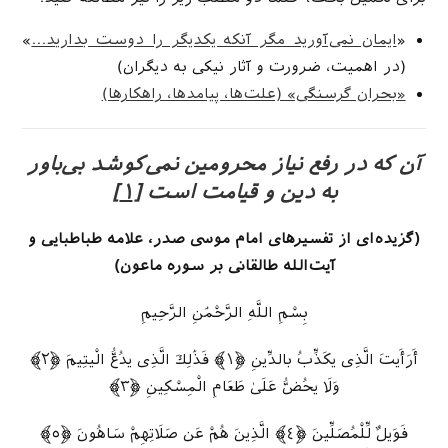
«
ایمان نمی‌آورید مگر آنکه یکدیگر را دوست بدارید…
»
(در اهمیت، ضرورت و آثار نیکی به دیگران)
«بحران گرسنگی» (علت‌ها، پیامدها، راهکارها)
آن که در رفع نیاز محرومین نمی‌کوشد بی‌باور
به دین و قیامت است
[۱]
(گزیده‌ای از تفسیرهای امام موسی صدر، علامه طباطبایی و
آیت‌الله طالقانی بر سوره ماعون)
بِسْمِ اللَّهِ الرَّحْمَٰنِ الرَّحِیمِ
أَرَأَیتَ الَّذِی یكَذِّبُ بالدِّینِ ﴿١﴾ فَذَٰلِكَ الَّذِی یدُعُّ الْیتِیمَ ﴿٢﴾
وَلَا یحُضُّ عَلَىٰ طَعَامِ الْمِسْكِینِ ﴿٣﴾
فَوَیلٌ لِّلْمُصَلِّینَ ﴿٤﴾ الَّذِینَ هُمْ عَن صَلَاتِهِمْ سَاهُونَ ﴿٥﴾