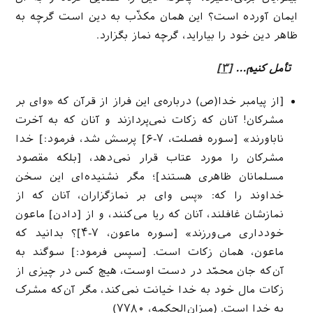
ایمان آورده است؟ این همان مکذّب به دین است گرچه به
ظاهر دین خود را بیاراید، گرچه نماز بگزارد.
تأمل کنیم…
[۳]
[از پیامبر خدا(ص) درباره‌ی این فراز از قرآن که «وای بر
مشرکان! آنان که زکات نمی‌پردازند و آنان كه به آخرت
ناباورند» [سوره فصلت، ۷-۶] پرسش شد، فرمود:] خدا
مشرکان را مورد عتاب قرار نمی‌دهد، [بلکه مقصود
مسلمانان ظاهری هستند]؛ مگر نشنیده‌ای این سخن
خداوند را که: «پس واى بر نمازگزاران، آنان كه از
نمازشان غافلند، آنان كه ریا مى‌كنند، و از [دادن‌] ماعون
خوددارى مى‌ورزند» [سوره ماعون، ۷-۴]؟ بدانید که
ماعون، همان زکات است. [سپس فرمود:] سوگند به
آن‌که جان محمّد در دست اوست، هیچ کس در چیزی از
زکات مال خود به خدا خیانت نمی‌کند، مگر آن‌که مشرک
به خدا است. (میزان‌الحکمه، ۷۷۸۰)