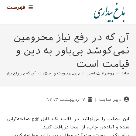
رش
فهرست
ه
حتوا
آن که در رفع نیاز محرومین
نمی‌کوشد بی‌باور به دین و
قیامت است
خانه
>
موضوعات اصلی
>
دین، معنویت و اخلاق
>
آن که در رفع نیاز م
نویسندهٔ
نوشته
دبیر سایت
۷ اردیبهشت ۱۳۹۳
نوشته:
منتشر
شده
است:
این مطلب را می‌توانید در قالب یک فایل pdf صفحه‌آرایی
شده و آماده‌ی چاپ، از
اینجا
دریافت کنید.
برای تکمیل بحث، حتماً دو مطلب زیر را نیز مطالعه کنید: