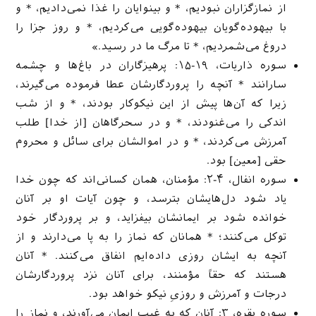
از نمازگزاران نبودیم، * و بینوایان را غذا نمى‌دادیم، * و
با بیهوده‌گویان بیهوده‌گویی می‌کردیم، * و روز جزا را
دروغ مى‌شمردیم، * تا مرگ ما در رسید.»
سوره ذاریات، ۱۹-۱۵: پرهیزگاران در باغ‌ها و چشمه
سارانند * آنچه را پروردگارشان عطا فرموده مى‌گیرند،
زیرا كه آن‌ها پیش از این نیكوكار بودند، * و از شب
اندكى را مى‌غنودند، * و در سحرگاهان [از خدا] طلب
آمرزش مى‌كردند، * و در اموالشان براى سائل و محروم
حقى [معین‌] بود.
سوره انفال، ۴-۲: مؤمنان، همان كسانى‌اند كه چون خدا
یاد شود دل‌هایشان بترسد، و چون آیات او بر آنان
خوانده شود بر ایمانشان بیفزاید، و بر پروردگار خود
توكل مى‌كنند؛ * همانان كه نماز را به پا مى‌دارند و از
آنچه به ایشان روزى داده‌ایم انفاق مى‌كنند. * آنان
هستند كه حقاً مؤمنند، براى آنان نزد پروردگارشان
درجات و آمرزش و روزىِ نیكو خواهد بود.
سوره بقره، ۳: آنان كه به غیب ایمان مى‌آورند، و نماز را