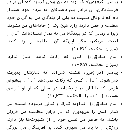
پیامبر اکرم(ص): خداوند به من وحی فرمود که: ای برادر
فرستادگان، ای برادر بیم دهندگان! به مردم خود هشدار
ده که تا وقتی نسبت به یکی از بندگان من به گردن خود
مظلمه و حقی دارند وارد هیچ یک از خانه‌های من نشوند،
زیرا تا زمانی که در پیشگاه من به نماز ایستاده‌اند، آنان را
لعنت می‌کنم مگر این‌که آن مظلمه را رد کنند.
(میزان‌الحکمه، ۱۰۶۲۴)
امام صادق(ع): کسی که زکات ندهد، نماز ندارد.
(میزان‌الحکمه، ۱۰۶۵۹)
پیامبر اکرم(ص): هشت کس‌اند که نمازشان پذیرفته
نمی‌شود: […] و کسی که زکات نمی‌دهد […] و پیشوای
قومی که با آنان نماز بخواند در حالی که از او ناراضی
هستند […] (میزان‌الحکمه، ۱۰۶۳۴)
امام صادق(ع): خداوند تبارك و تعالى فرموده است: من
نماز كسى را مى‌پذیرم كه در برابر عظمت من فروتن
باشد، به خاطر من نفس خود را از شهوت‌ها باز دارد،
روزش را با یاد من سپرى كند، بر آفریدگان من بزرگى