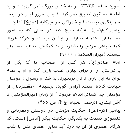
سوره حاقه، ۳۶-۳۳: او به خداى بزرگ نمى‌گروید * و به
اطعام مسكین تشویق نمى‌كرد، * پس امروز او را در اینجا
حمایتگرى نیست * و خوراكى جز چركابه [دوزخ] ندارد.
پیامبراکرم(ص): هركه صبح كند در حالی كه به امور
مسلمانان اهتمام ندارد از ایشان نیست و هركه فریاد
كمك‌خواهی مردی را بشنود و به كمكش نشتابد ‌مسلمان
نیست. (میزان‌الحکمه ، ۹۰۰۰)
امام صادق(ع): هر کس از اصحاب ما که یکی از
برادرانش از او برای نیازی طلب یاری کند و او با تمام
توان به این یاری دادن برنخیزد، به خدا و رسول و مؤمنان
خیانت کرده است. [راوی گوید: پرسیدم: «مقصودتان از
مؤمنان چه کسانی‌اند؟» فرمود:] از زمان امیرالمؤمنین تا
آخر ایشان. (ترجمه الحیاه، ج ۴، ص ۴۶۶)
پیامبر اکرم(ص): حكایت مؤمنان در دوستى ومهربانى و
دلسوزى نسبت به یكدیگر، حكایت پیكر [آدمى] است، كه
هرگاه عضوى از آن به درد آید سایر اعضاى بدن با شب