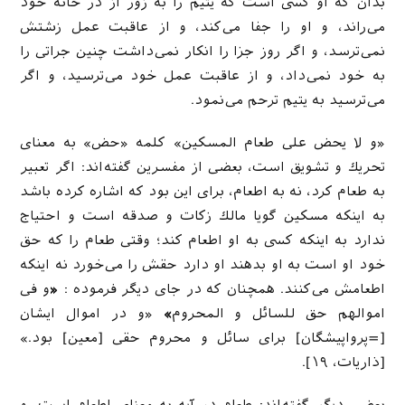
بدان كه او كسى است كه یتیم را به زور از در خانه خود
مى‌راند، و او را جفا مى‌كند، و از عاقبت عمل زشتش
نمى‌ترسد، و اگر روز جزا را انكار نمى‌داشت چنین جراتى را
به خود نمى‌داد، و از عاقبت عمل خود مى‌ترسید، و اگر
مى‌ترسید به یتیم ترحم مى‌نمود.
«و لا یحض على طعام المسكین» كلمه «حض» به معناى
تحریك و تشویق است، بعضى از مفسرین گفته‌اند: اگر تعبیر
به طعام كرد، نه به اطعام، براى این بود كه اشاره كرده باشد
به اینكه مسكین گویا مالك زكات و صدقه است و احتیاج
ندارد به اینكه كسى به او اطعام كند؛ وقتى طعام را كه حق
خود او است به او بدهند او دارد حقش را مى‌خورد نه اینکه
اطعامش می‌کنند. همچنان كه در جاى دیگر فرموده :
«
و فى
اموالهم حق للسائل و المحروم
»
«و در اموال ایشان
[=پرواپیشگان] براى سائل و محروم حقى [معین‌] بود.»
[ذاریات، ۱۹].