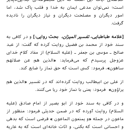
است؛ نمی‌توان مدعی ایمان به خدا و قلب پاک شد، اما
امور دیگران و مصلحت دیگران و نیاز دیگران را نادیده
گرفت.
[علامه طباطبایی،
تفسیر المیزان،
بحث روایی:]
و در كافى به
سند خود از محمد بن فضیل روایت كرده كه گفت: از عبد
صالح ـ موسى بن جعفر ـ (علیه السلام) از مفاد كلام خداى
عزوجل پرسیدم كه مى‌فرماید:
«
الذین هم عن صلاتهم
ساهون
»
، فرمود: كسى است كه حق نماز را ضایع كند.
از على بن ابیطالب روایت كرده‌اند كه در تفسیر
«
الذین هم
یراؤون
»
فرمود: یعنى با نماز خود ریا مى‌كنند.
و در كافى به سند خود از ابو بصیر از امام صادق (علیه
السلام) روایت آورده كه در ضمن حدیثى فرمود: منظور از
ماعون در جمله
«
و یمنعون الماعون
»
قرضى است كه بدهى
و احسانى است كه بكنى، و اثاث خانه‌اى است كه به عاریه