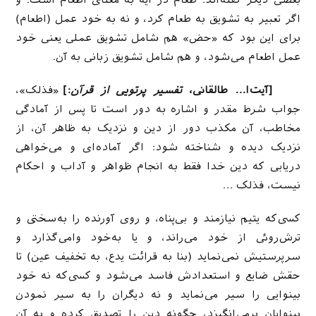
بعضى دیگر گفته‌اند: طعام در آیه به معناى اطعام است. و
اگر تعبیر به تشویق به طعام كرد، و نه به خود عمل (اطعام)
براى این بود كه «حض» هم شامل تشویق عملى یعنى خود
عمل اطعام مى‌‌شود، و هم شامل تشویق زبانى به آن.
[آیت‌ا… طالقانی،
تفسیر پرتویی از قرآن
:]
«فذلک»،
جواب شرط مقدر و اشاره به دور است تا پس از آمادگی
مخاطب، آن مکذب دور از دین و نزدیک به ظاهر آن، از
نزدیک دیده و شناخته شود: اگر آماده‌ای و می‌خواهی
دریابی که دین خدا فقط به انجام ظواهر و آداب و احکام
نیست، فذلک …
کسی‌که یتیم نیازمند و بی‌پناه، و روی آورنده را به‌سختی و
ترش‌روئی از خود می‌راند، و یا به‌خود وامی‌گذارد و
سرپرستیش نمی‌نماید (بنا به قرائت یدع، به تخفیف عین) تا
حقش ضایع و استعدادش فاسد می‌شود و کسی‌که نه خود
بینوایی را سیر می‌‌نماید و نه دیگران را به سیر نمودن
بینوایان برمی‌انگیزد، چگونه دین را تصدیق کرده و به آن