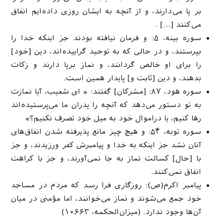
بر پا مى‌دارند، و از آنچه به ایشان روزى داده‌ایم انفاق
مى‌كنند […] .
سوره بینه، ۵: و فرمان نیافته بودند جز اینكه خدا را
بپرستند، و در حالى كه به توحید گراییده‌اند، دین [خود]
را براى او خالص گردانند، و نماز برپا دارند و زكات
بدهند، و دین [ثابت و] پایدار همین است.
سوره هود، ۸۷: [مشرکان] گفتند: « ای شعیب، آیا نمازت
به تو دستور می‌دهد که آنچه را پدران ما می‌پرستیده‌اند
رها‌ کنیم، یا در‌اموال خود به میل خود تصرف نکنیم؟»
سوره توبه، ۵۴: و هیچ چیز مانع پذیرفته شدن انفاق‌هاى
آنان نشد جز اینكه به خدا و پیامبرش كفر ورزیدند، و جز
با [حال‌] كسالت نماز به جا نمى‌آورند، و جز با كراهت
انفاق نمى‌كنند.
پیامبر اکرم(ص): روزگاری فرا رسد که مردم در مساجد
خود جمع می‌شوند و نماز می‌خوانند، اما مؤمنی در میان
آن‌ها وجود ندارد. (میزان‌الحکمه، ۱۰۶۶۳)