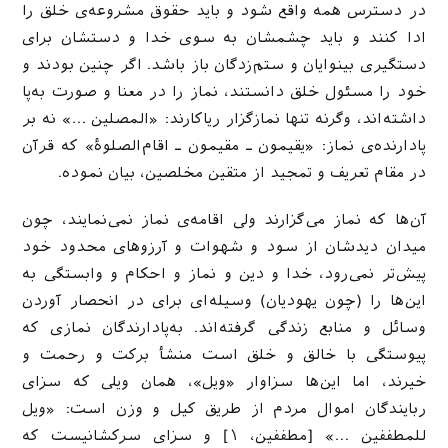
در دسترس همه واقع شود و باید حقوق مشروعه‌ی خلق را
ادا کنند و باید چشمشان به سوی خدا و دستشان برای
دستگیری بینوایان و ستم‌زدگان باز باشد. اگر چنین بودند و
خود را مسئول خلق دانستند، نماز را در معنا و صورت به‌پا
داشته‌اند، وگرنه تنها نمازگزار ریاکارند: «المصلین …» نه بر
پادارنده‌ی نماز: «یقیمون ـ مقیمون ـ اقام‌الصلوۀ» که قرآن
در مقام تعریف و تمجید از متقین مخلصین، بیان نموده.
آن‌ها که نماز می‌گزارند ولی اقامه‌ی نماز نمی‌نمایند، چون
میدان دیدشان از سود و شهوات و آرزوهای محدود خود
پیش‌تر نمی‌رود، خدا و دین و نماز و احکام و وابستگی به
این‌ها را (چون یهودیان) وسیله‌ای برای در انحصار آوردن
وسائل و منابع زندگی گرفته‌اند. به‌پادارندگان نمازی که
پیوستگی با خالق و خلق است منشأ برکت و رحمت و
خیرند، اما این‌ها سزاوار «ویل»، همان ویلی که سزای
ربایندگان اموال مردم از طریق کیل و وزن است: «ویل
للمطففین …» [مطففین، ۱] و سزای سرکشانیست که