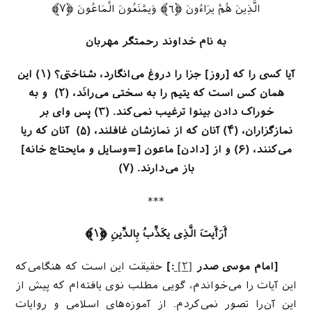
الَّذِینَ هُمْ یرَاءُونَ ﴿٦﴾ وَیمْنَعُونَ الْمَاعُونَ ﴿٧﴾
به نام خداوند رحمتگر مهربان
آیا كسى را كه [روز] جزا را دروغ می‌انگارد، شناختی؟ (۱) این
همان كس است كه یتیم را به سختى مى‌رانَد، (۲)
و به
خوراک دادن بینوا ترغیب نمى‌كند. (۳) پس واى بر
نمازگزاران، (۴) آنان كه از نمازشان غافلند، (۵)
آنان كه ریا
مى‌كنند، (۶) و از [دادن‌] ماعون [=وسایل و مایحتاج خانه‌]
باز می‌دارند. (۷)
***
أَرَأَیتَ الَّذِی یكَذِّبُ بِالدِّینِ ﴿١﴾
[امام موسی صدر
[۲]
:]
حقیقت این است که هنگامی‌که
این آیات را می‌خواندم، گویی مطلب نوی یافته‌ام که پیش از
این آن‌را تصور نمی‌کردم. از آموزه‌های اسلامی و روایات