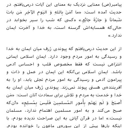
پیامبر(ص) معنایی نزدیک به معنای این آیات درمی‌یافتم. در
حدیث آمده است: «ما آمَنَ بِاللهِ وَ الیَومِ الآخِرِ مَن باتَ
شَبعاناً وَ جارُهُ جائِعِ.» «کسی که شب را سیر بخوابد در
حالی‌که همسایه‌اش گرسنه است، به خدا و آخرت ایمان
ندارد.»
از این حدیث درمی‌یافتم که پیوندی ژرف میان ایمان به خدا
و رسیدگی به امور مردم وجود دارد. ایمانِ اسلامی ایمانی
انتزاعی نیست که فقط مخصوص قلب و احساس آدمی
باشد. ایمانِ اسلامی بی‌آنکه این ایمان در عمل و ذات و
پیرامون آدمی و رسیدگی به امور مردم تجلی یابد، او را به
آفریننده‌ی هستی پیوند نمی‌زند. پیوندی ژرف میان ایمان به
خدا و خدمت به مردم و تلاش برای سعادت آنان است: «مَن
أَصبَحَ وَ لَم یَهتَم بِأُمورِ المُسلمِینَ فَلَیسَ بِمُسلِمٍ» «آن‌‌که
صبح می‌کند و به امور مسلمین اهتمام ندارد، مسلمان
نیست.» اما در قرآن آیاتی به این صراحت ندیده بودم، با
اینکه بارها پیش از این سوره‌ی ماعون را خوانده بودم.