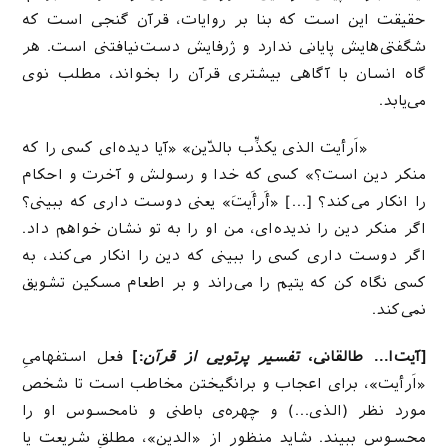
حقیقت این است که بنا بر روایات، قرآن گنجی است که
شگفتی‌هایش پایانی ندارد و ژرفایش دست‌نیافتنی است. هر
گاه انسان با آگاهی بیشتری قرآن را بخواند، مطلب نوی
می‌یابد.
«اَرأیت الذی یکذِّب بالدّین» «آیا دیده‌ای کسی را که
منکر دین است؟» کسی که خدا و رسولش و آخرت و احکام
را انکار می‌کند؟ […] «أَرأَیتَ» یعنی دوست داری که ببینی؟
اگر منکر دین را ندیده‌ای، من او را به تو نشان خواهم داد.
اگر دوست داری کسی را ببینی که دین را انکار می‌کند، به
کسی نگاه کن که یتیم را می‌راند و بر اطعام مسکین تشویق
نمی‌کند.
[آیت‌ا… طالقانی،
تفسیر پرتویی از قرآن
:]
فعل استفهامیِ
«اَرأیت»، برای اعجاب و برانگیختن مخاطب است تا شخص
مورد نظر (الذی…) و چهره‌ی باطنی و نامحسوس او را
محسوس ببیند. شاید منظور از «الدین»، مطلقِ شریعت یا