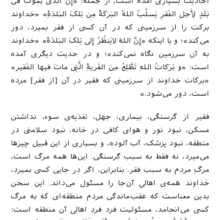
احادیث بسیاری آمده است، از جمله: «إنَّ الّذی یَموتُ فی
بَلَدٍ لِأَجلِ الفَقرِ یَسلُبُ اللهُ البَرَکَۀَ مِن تِلکَ البَلدَۀِ» «خداوند
برکت را از سرزمینی که در آن کسی از فقر بمیرد، دور
می‌کند»؛ و یا اینکه «إنَّ اللهَ لایَنظُرُ إلی تِلکَ البَلدَۀ» «خداوند
به آن سرزمین نگاه نمی‌کند»؛ و در حدیث دیگری آمده
است: «و بَرَکاتُ اللهِ تَطَّلِعُ مِنَ القَریۀِ الَّتِی ماتَ فیها الفَقیر»
«برکات خداوند از سرزمینی که فقیر در آن [از فقر] مرده
است، دور می‌شود.»
فقیر از گرسنگی، بیماری، جهل، تغذیه‌ی سوء، نداشتن
مسکن، نبود نور و هوای کافی در خانه، نبود سلامتی در
منطقه، نبود پزشک، آب آلوده، و بسیاری از این قبیل چیزها
می‌میرد، نه فقط به سبب گرسنگی. این‌ها همه مرگ است،
مرگِ مردم به سبب فقر. بنابراین، اگر در جایی کسی بمیرد،
خداوند همه‌ی اهالیِ آن‌جا را مسئول می‌داند. این سخن
بدین معناست که عقب‌ماندگی مردم منطقه‌ای که به مرگ
کسی می‌انجامد، مسئولیت فرد فردِ اهالی آن منطقه است: