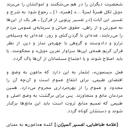
شخصیت دیگران را در هم می‌شکنند و اموالشان را می‌برند
«ویل لکل همزۀ لمزۀ …» [همزه، ۱] ـ رجوع شود به شرح و
تفسیر این آیات [در تفسیر پرتویی از قرآن] ـ هر یک از این‌ها
به صورتی و از راهی، حقوق حیاتی و سرمایه‌ی عمومی مردم
را می‌ربایند، عده‌ای با گردن‌کشی و زور، عده‌ای به وسیله‌ی
ترازو و دادوستد و گروهی با چهره‌ی نماز و دین. از نظر
قرآن کریم همه‌ی این‌ها سزاوار نفرین «ویل» و محکومند، یا
باید اصلاح شوند و یا اجتماع مسلمانان از آن‌ها پاک گردد.
فعل «یمنعون»، اِشعار به این دارد که ماعون به وضع و
اقتضای طبیعی، برای انتفاع عموم است و آن‌چه آن را
محدود و عموم را از بهره‌برداری محروم می‌دارد، همین
مردمان مانع و متجاوزند. پس برای برگشت به وضع اصلی و
طبیعی که تعمیم منابع ثروت است باید این مانع‌ها برکنار
شوند و دستشان کوتاه گردد.
[علامه طباطبایی
، تفسیر المیزان
:]
كلمه
«
ماعون
»
به معناى