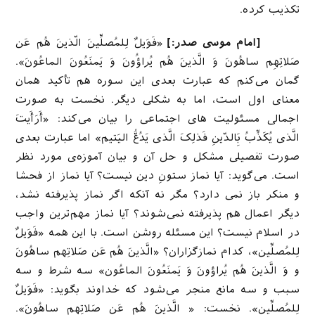
تكذیب كرده.
[امام موسی صدر:]
«فَوَیلٌ لِلمُصلِّینَ الّذینَ هُم عَن
صَلاتِهِم ساهُونَ وَ الَّذینَ هُم یُراؤُونَ وَ یَمنَعُونَ الماعُونَ».
گمان می‌کنم که عبارت بعدی این سوره هم تأکید همان
معنای اول است، اما به شکلی دیگر. نخست به صورت
اجمالی مسئولیت های اجتماعی را بیان می‌کند: «أَرَأَیتَ
الَّذی یُکَذِّبُ بَِالدّینِ فَذلِکَ الَّذی یَدُعُّ الیَتیم» اما عبارت بعدی
صورت تفصیلی مشکل و حل آن و بیان آموزه‌ی مورد نظر
است. می‌گوید: آیا نماز ستونِ دین نیست؟ آیا نماز از فحشا
و منکر باز نمی دارد؟ مگر نه آنکه اگر نماز پذیرفته نشد،
دیگر اعمال هم پذیرفته نمی‌شوند؟ آیا نماز مهم‌ترین واجب
در اسلام نیست؟ این مسئله روشن است. با این همه «فَوَیلٌ
لِلمُصلِّین»، کدام نمازگزاران؟ «الَّذینَ هُم عَن صَلاتِهم ساهُونَ
و وَ الَّذینَ هُم یُراؤونَ وَ یَمنَعُونَ الماعُون» سه شرط و سه
سبب و سه مانع منجر می‌شود که خداوند بگوید: «فَوَیلٌ
لِلمُصلِّین». نخست: « الَّذینَ هُم عَن صَلاتِهم ساهُونَ».