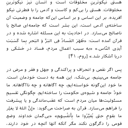
هستی نیکوترینِ مخلوقات است و انسان نیز نیکوترینِ
مخلوقات. هستی را بی‌کم و کاست و آدمی را با فطرتی نیکو
آفریده. بر این اساس و بر اساس این‌که جامعه و وضعیت آن
ساخته‌ی آدمی است، این بشر است که جامعه‌ای صالح یا
ناصالح می‌سازد. در احادیث به این مسئله اشاره شده و در
قرآن آمده است: «ظَهَرَ الفَسادُ فِی البَرِّ وَ البَحرِ بِما کَسَبَت
أَیدِی النّاس.» «به سبب اعمال مردم، فساد در خشکی و
دریا آشکار شد.» [روم، ۴۱]
پس اگر نقص و انحراف و پراکندگی و جهل و فقر و مرض در
جامعه می‌بینیم، بی‌شک، این همه به دست خودمان است.
ما خود این‌گونه خواسته‌ایم، چه آگاهانه و چه ناآگاهانه. ما
خودْ جامعه و شیوه‌ی حکومت را ساخته‌ایم. چگونگی‌ِ تقسیمِ
مسئولیت‌ها میان مردم است که عقب‌ماندگی و یا پیشرفت
را فراهم می‌سازد. قرآن به صراحت می‌گوید: «إنَّ اللهَ لا یغیّر
ما بقومٍ حتی یُغیِّرُوا ما بِأَنفُسِهِم» «بی‌گمان خداوند وضع
قومی را دگرگون نکند مگر آنکه آنها آنچه در خود دارند،