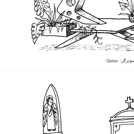
یرگر: Quino