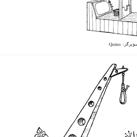
یرگر: Quino