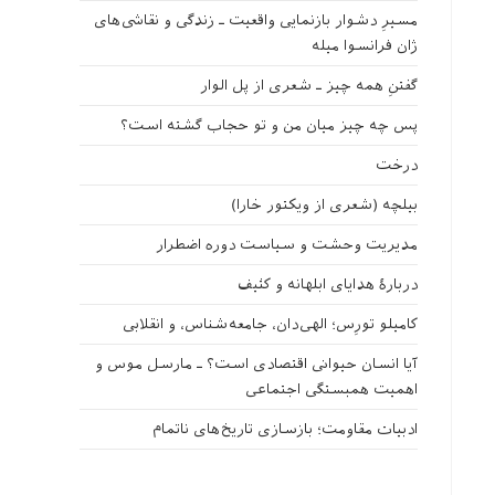
مسیرِ دشوار بازنمایی واقعیت ـ زندگی و نقاشی‌های
ژان فرانسوا میله
گفتنِ همه چیز ـ شعری از پل الوار
پس چه چیز میان من و تو حجاب گشته است؟
درخت
بیلچه (شعری از ویکتور خارا)
مدیریت وحشت و سیاست دوره اضطرار
دربارهٔ هدایای ابلهانه و کثیف
کامیلو تورِس؛ الهی‌دان، جامعه‌شناس، و انقلابی
آیا انسان حیوانی اقتصادی است؟ ـ مارسل موس و
اهمیت همبستگی اجتماعی
ادبیات مقاومت؛ بازسازی تاریخ‌های ناتمام