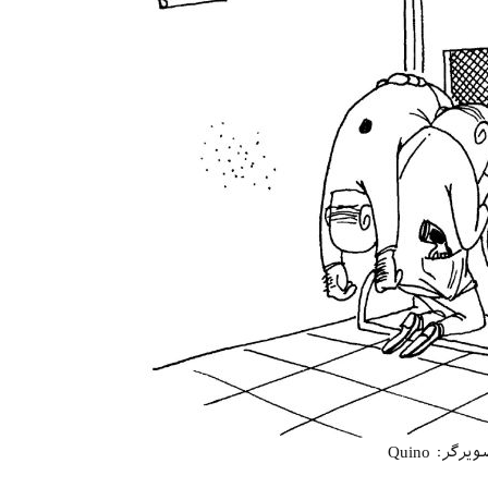
یرگر: Quino