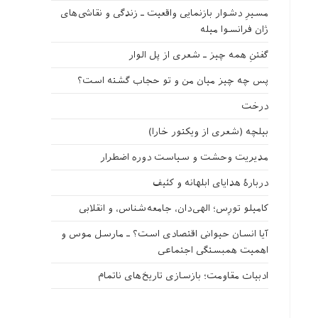
مسیرِ دشوار بازنمایی واقعیت ـ زندگی و نقاشی‌های
ژان فرانسوا میله
گفتنِ همه چیز ـ شعری از پل الوار
پس چه چیز میان من و تو حجاب گشته است؟
درخت
بیلچه (شعری از ویکتور خارا)
مدیریت وحشت و سیاست دوره اضطرار
دربارهٔ هدایای ابلهانه و کثیف
کامیلو تورِس؛ الهی‌دان، جامعه‌شناس، و انقلابی
آیا انسان حیوانی اقتصادی است؟ ـ مارسل موس و
اهمیت همبستگی اجتماعی
ادبیات مقاومت؛ بازسازی تاریخ‌های ناتمام