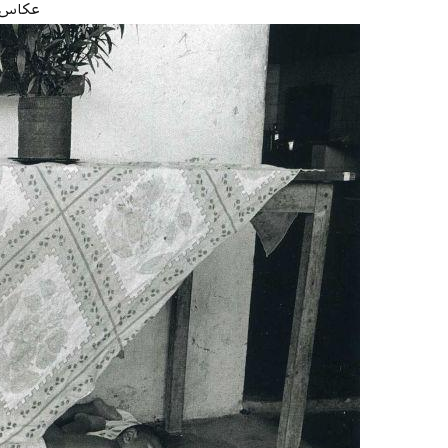
عکاس:astiao Salgado