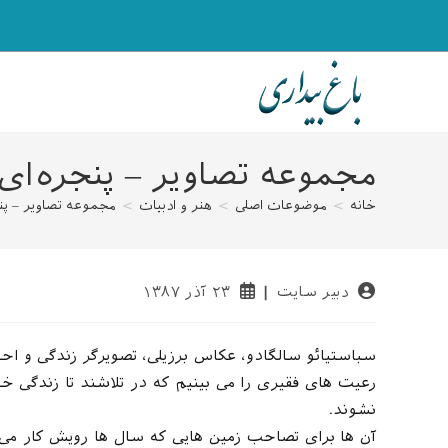
رش
ه
حتوا
مجموعه تصاویر – پنجره‌ای
خانه
>
موضوعات اصلی
>
هنر و ادبیات
>
مجموعه تصاویر – پن
نویسندهٔ
نوشته
دبیر سایت
۲۳ آذر ۱۳۸۷
نوشته:
منتشر
شده
است:
سباستیائو سالگادو، عکاس برزیلی، تصویرگر زندگی و ا
رعیت های فقیری را می بینیم که در تلاشند تا زندگی خو
نشوند.
آن ها برای تصاحب زمین هایی که سال ها رویش کار می کر