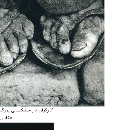
کارگران در خشکسالی بزرگ سال های ۸۳-۱۹۸۲
عکاس: stiao Salgado