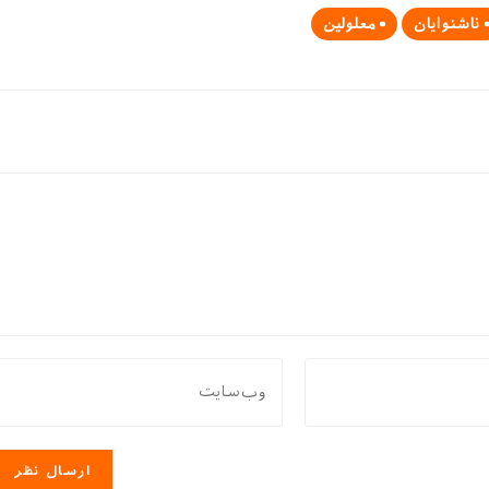
ناشنوایان
معلولین
نشانی
وب
سایت
خود
را