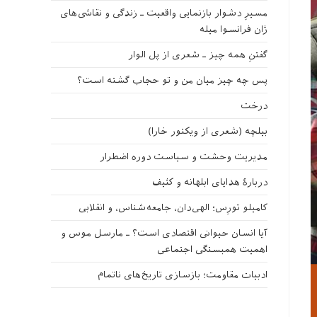
مسیرِ دشوار بازنمایی واقعیت ـ زندگی و نقاشی‌های
ژان فرانسوا میله
گفتنِ همه چیز ـ شعری از پل الوار
پس چه چیز میان من و تو حجاب گشته است؟
درخت
بیلچه (شعری از ویکتور خارا)
مدیریت وحشت و سیاست دوره اضطرار
دربارهٔ هدایای ابلهانه و کثیف
کامیلو تورِس؛ الهی‌دان، جامعه‌شناس، و انقلابی
آیا انسان حیوانی اقتصادی است؟ ـ مارسل موس و
اهمیت همبستگی اجتماعی
ادبیات مقاومت؛ بازسازی تاریخ‌های ناتمام