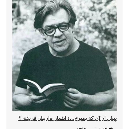
پیش از آن که بمیرم…؛ اشعار «اریش فرید» ۲