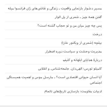
مسیرِ دشوار بازنمایی واقعیت ـ زندگی و نقاشی‌های ژان فرانسوا میله
گفتنِ همه چیز ـ شعری از پل الوار
پس چه چیز میان من و تو حجاب گشته است؟
درخت
بیلچه (شعری از ویکتور خارا)
مدیریت وحشت و سیاست دوره اضطرار
دربارهٔ هدایای ابلهانه و کثیف
کامیلو تورِس؛ الهی‌دان، جامعه‌شناس، و انقلابی
آیا انسان حیوانی اقتصادی است؟ ـ مارسل موس و اهمیت همبستگی
اجتماعی
ادبیات مقاومت؛ بازسازی تاریخ‌های ناتمام