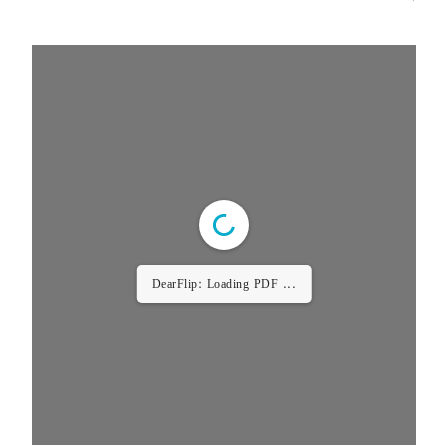
DearFlip: Loading PDF 11%
...