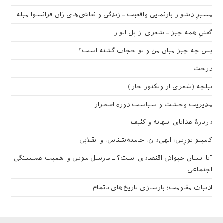
مسیرِ دشوار بازنمایی واقعیت ـ زندگی و نقاشی‌های ژان فرانسوا میله
گفتنِ همه چیز ـ شعری از پل الوار
پس چه چیز میان من و تو حجاب گشته است؟
درخت
بیلچه (شعری از ویکتور خارا)
مدیریت وحشت و سیاست دوره اضطرار
دربارهٔ هدایای ابلهانه و کثیف
کامیلو تورِس؛ الهی‌دان، جامعه‌شناس، و انقلابی
آیا انسان حیوانی اقتصادی است؟ ـ مارسل موس و اهمیت همبستگی
اجتماعی
ادبیات مقاومت؛ بازسازی تاریخ‌های ناتمام