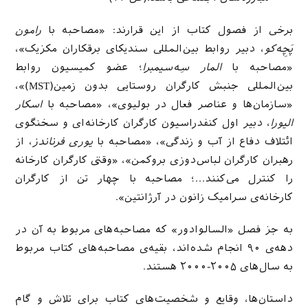
برخی از فصول کتاب از این قرارند: «مصاحبه با
رامون
پَچِه‌کو
، دبیر روابط بین‌المللی سندیکای برقکاران مکزیک»،
«مصاحبه با
المار سِه‌سیمبرا
؛ عضو کمیسیون روابط
بین‌المللی جنبش کارگران روستایی بدون زمین(
MST
)»،
«سازمان‌ها و عناصر فعال در بولیوی»، «مصاحبه با
اسکار
الیورا
، دبیر اول کنفدراسیون کارگران کارخانه‌ای و سخنگوی
ائتلاف دفاع از آب و زندگی»، «مصاحبه با
یوری فرناندز
، از
رهبران کارگران لباس‌دوزی بروکمن»، «وقتی کارگران کارخانه
را کنترل می‌کنند…؛ مصاحبه با چهار تن از کارگران
کارخانه‌ی سرامیک زانون در آرژانتین».
به جز فصل «السالوادور» که مصاحبه‌های مربوط به آن در
دهه‌ی ۹۰ انجام شده‌اند، بقیه‌ی مصاحبه‌های کتاب مربوط
به سال‌های ۲۰۰۵-۲۰۰۰ هستند.
داستان‌ها، وقایع و شخصیت‌های کتاب برای تلاش و گام