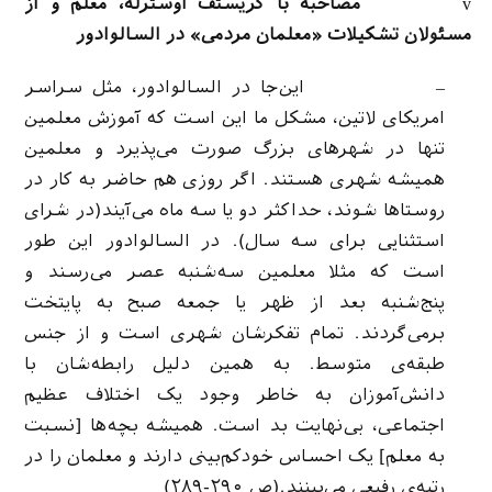
v
مصاحبه با کریستف اوسترله، معلم و از
مسئولان تشکیلات «معلمان مردمی» در السالوادور
– این‌جا در السالوادور، مثل سراسر
امریکای لاتین، مشکل ما این است که آموزش معلمین
تنها در شهرهای بزرگ صورت می‌پذیرد و معلمین
همیشه شهری هستند. اگر روزی هم حاضر به کار در
روستاها شوند، حداکثر دو یا سه ماه می‌آیند(در شرای
استثنایی برای سه سال). در السالوادور این طور
است که مثلا معلمین سه‌شنبه عصر می‌رسند و
پنج‌شنبه بعد از ظهر یا جمعه صبح به پایتخت
برمی‌گردند. تمام تفکرشان شهری است و از جنس
طبقه‌ی متوسط. به همین دلیل رابطه‌شان با
دانش‌آموزان به خاطر وجود یک اختلاف عظیم
اجتماعی، بی‌نهایت بد است. همیشه بچه‌ها [نسبت
به معلم] یک احساس خودکم‌بینی دارند و معلمان را در
رتبه‌ی رفیعی می‌بینند.(ص ۲۹۰-۲۸۹)