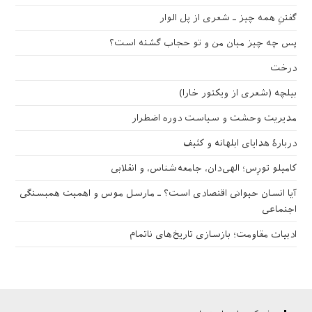
گفتنِ همه چیز ـ شعری از پل الوار
پس چه چیز میان من و تو حجاب گشته است؟
درخت
بیلچه (شعری از ویکتور خارا)
مدیریت وحشت و سیاست دوره اضطرار
دربارهٔ هدایای ابلهانه و کثیف
کامیلو تورِس؛ الهی‌دان، جامعه‌شناس، و انقلابی
آیا انسان حیوانی اقتصادی است؟ ـ مارسل موس و اهمیت همبستگی
اجتماعی
ادبیات مقاومت؛ بازسازی تاریخ‌های ناتمام