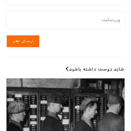
نام
دادن،
کاربری
ایمیل‌تان
نشانی
خود
را
وب
را
وارد
سایت
وارد
کنید
خود
کنید
را
وارد
کنید
(اختیاری)
شاید دوست داشته باشید