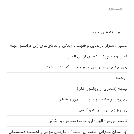
نوشته‌های تازه
مسیرِ دشوار بازنمایی واقعیت ـ زندگی و نقاشی‌های ژان فرانسوا میله
گفتنِ همه چیز ـ شعری از پل الوار
پس چه چیز میان من و تو حجاب گشته است؟
درخت
بیلچه (شعری از ویکتور خارا)
مدیریت وحشت و سیاست دوره اضطرار
دربارهٔ هدایای ابلهانه و کثیف
کامیلو تورِس؛ الهی‌دان، جامعه‌شناس، و انقلابی
آیا انسان حیوانی اقتصادی است؟ ـ مارسل موس و اهمیت همبستگی