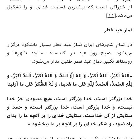
از خوراکی است که بیشترین قسمت غذای او را تشکیل
می‌دهد.
[۱۱]
نماز عید فطر
در تمام شهرهای ایران نماز عید فطر بسیار باشکوه برگزار
می‌شود. صبح روز عید در گلدسته مساجد شهرها و
روستاها تکبیر نماز عید فطر طنین‌انداز می‌شود:
«اَللهُ اَکبَرُ، اَللهُ اَکبَرُ، لا اِلهَ اِلَّا اللهُ، وَ اَللهُ اکبَرُ، اَللهُ اَکبَرُ، و
لِلّهِ الحَمدُ، اَلحَمدُ لِلّهِ عَلی ما هَدینا، وَ لَهُ الشُّکرُ عَلی ما اَولینا
خدا بزرگتر است، خدا بزرگتر است، هیچ معبودی جز خدا
نیست، و خدا بزرگتر است، خدا بزرگتر است، و حمد و
ستایش از آن خداست، ستایش خدای را بر آنچه ما را بدان
راه نمود، و شکر خدای را بر آنچه بر ما ببخشود.»
مردم با شنیدن تکبیر برای خواندن نماز عید فطر به مساجد