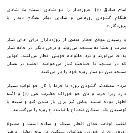
امام صادق (ع): «روزه‌دار را دو شادى است: يك شادى
هنگام گشودنِ روزه‌اش و شادى ديگر هنگامِ ديدار با
پروردگار.»
با رسیدن موقع افطار بعضی از روزه‌داران برای ادای نماز
مغرب و عشا به مسجد می‌روند و برخی دیگر در خانه نماز
به جا می‌آورند و نزد خانواده خویش افطار می‌کنند. آنهایی
که در مسجد با جماعت نماز می‌خوانند، اغلب در همان
مسجد بین دو نماز روزه خود را باز می‌کنند.
مردم معتقدند گشودن روزه با خرما یا نان جو ثواب بسیار
دارد زیرا خرما و نان جو خوراک حضرت علی (ع) و ائمه
اطهار بوده است. بعضی نیز برای باز شدن گلو و سینه با
نوشیدن یک استکان قندداغ یا نبات‌داغ روزه را می‌گشایند.
اغلب اوقات غذای افطار سبک و ساده است و معمولا
روزه‌داران از خوردن غذاهای سنگین در ماه رمضان پرهیز