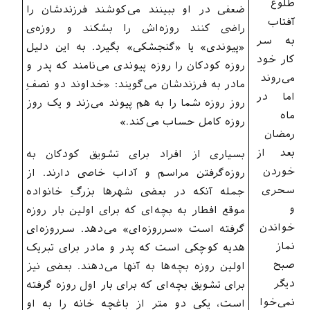
طلوع
ضعفی در او ببینند می‌کوشند فرزندشان را
آفتاب
راضی کنند روزه‌اش را بشکند و روزه‌ی
به سر
«پیوندی» یا «گنجشکی» بگیرد. به این دلیل
کار خود
روزه کودکان را روزه پیوندی می‌نامند که پدر و
می‌روند
مادر به فرزندشان می‌گویند: «خداوند دو نصفِ
اما در
روز روزه شما را به هم پیوند می‌زند و یک روز
ماه
روزه کامل حساب می‌کند.»
رمضان
بعد از
بسیاری از افراد برای تشویق کودکان به
خوردن
روزه‌گرفتن مراسم و آداب خاصی دارند. از
سحری
جمله آنکه در بعضی شهرها بزرگِ خانواده
و
موقع افطار به بچه‌ای که برای اولین بار روزه
خواندن
گرفته است «سرروزه‌ای» می‌دهد. سرروزه‌ای
نماز
هدیه‌ کوچکی است که پدر و مادر برای تبریک
صبح
اولین روزه بچه‌ها به آنها می‌دهند. بعضی نیز
دیگر
برای تشویق بچه‌ای که برای بار اول روزه گرفته
نمی‌خوا
است، یکی دو متر از باغچه خانه را به او