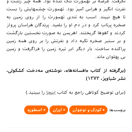
نگرفت. عرصه بر تهمورث تنگ شده بود. همه چیز زشت و
نفرت انگیز و هراس آمیز بود. تهمورث چشمهایش را بست
تا هیچ نبیند. اسب به تندی تهمورث را از روی زمین به
صخره پرتاب کرد و در دم او را بلعید. پرندگان هراسان پرواز
کردند و آهوها گریختند. اهریمن به صورت نخستین بازگشت
و بر ستبر صخره تکیه داد و نفرتش را بر روی همه زمین
پراکنده ساخت. بار دیگر ابر تیره زمین را فراگرفت و زمین
بی پهلوان ماند.
(برگرفته از کتاب «افسانه‌ها»، نوشته‌ی مه‌دخت کشکولی،
نشر شباویز، ۱۳۷۳)
(برای توضیح کوتاهی راجع به کتاب
اینجا
را ببینید.)
کودک و نوجوان
ایران
اسطوره
برچسب‌ها
: