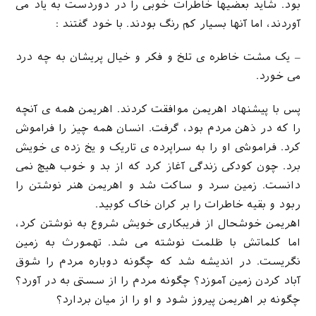
بود. شاید بعضیها خاطرات خوبی را در دوردست به یاد می
آوردند، اما آنها بسیار کم رنگ بودند. با خود گفتند :
– یک مشت خاطره ی تلخ و فکر و خیال پریشان به چه درد
می خورد.
پس با پیشنهاد اهریمن موافقت کردند. اهریمن همه ی آنچه
را که در ذهن مردم بود، گرفت. انسان همه چیز را فراموش
کرد. فراموشی او را به سراپرده ی تاریک و یخ زده ی خویش
برد. چون کودکی زندگی آغاز کرد که از بد و خوب هیچ نمی
دانست. زمین سرد و ساکت شد و اهریمن هنر نوشتن را
ربود و بقیه خاطرات را بر کران خاک کوبید.
اهریمن خوشحال از فریبکاری خویش شروع به نوشتن کرد،
اما کلماتش با ظلمت نوشته می شد. تهمورث به زمین
نگریست. در اندیشه شد که چگونه دوباره مردم را شوق
آباد کردن زمین آموزد؟ چگونه مردم را از سستی به در آورد؟
چگونه بر اهریمن پیروز شود و او را از میان بردارد؟