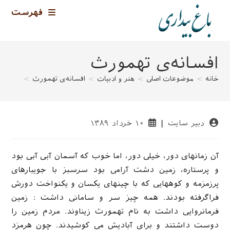
رش
فهرست
ه
حتوا
افسانه‌ی تهمورث
خانه
>
موضوعات اصلی
>
هنر و ادبیات
>
افسانه‌ی تهمورث
>
نویسندهٔ
نوشته
دبیر سایت
۱۰ خرداد ۱۳۸۹
نوشته:
منتشر
شده
است:
آن زمانهای دور، خیلی دور، اما خوب که آسمان آبی آبی بود
و پرستاره، زمین دشت آرامی بود سرسبز با جویبارهای
پرزمزمه و کوههایی که با چینهای یکسان و یکنواخت دورش
فراگرفته بودند. همه چیز سر و سامانی داشت : زمین
فرمانروایی داشت به نام تهمورث زیناوند. مردم زمین را
دوست داشتند و برای آبادیش می کوشیدند. چون هرمزد