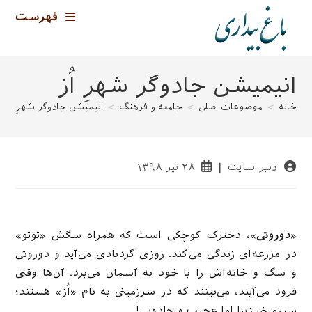
رش
فهرست
ه
حتوا
انیمیشن جادوگر شهرِ اُز
خانه
>
موضوعات اصلی
>
جامعه و فرهنگ
>
انیمیشن جادوگر شهرِ اُز
>
نویسندهٔ
نوشته
دبیر سایت
۲۸ تیر ۱۳۹۸
نوشته:
منتشر
شده
است:
«
دوروتی
»، دخترک کوچکی است که همراه سگش «توتو»
در مزرعه‌ای زندگی می‌کند. روزی گردبادی می‌آید و دوروتی
و سگ و خانه‌اش را با خود به آسمان می‌برد. آن‌ها وقتی
فرود می‌آیند، می‌بینند که در سرزمینی به نام «اُز» هستند؛
سرزمینی زیبا اما عجیب و جادویی!