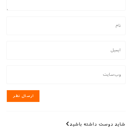
برای
نظر
دادن،
نام
برای
یا
نظر
نام
دادن،
کاربری
ایمیل‌تان
نشانی
خود
را
وب
را
وارد
سایت
وارد
کنید
خود
کنید
را
وارد
کنید
(اختیاری)
شاید دوست داشته باشید