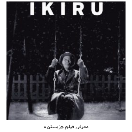
معرفی فیلم «زیستن»