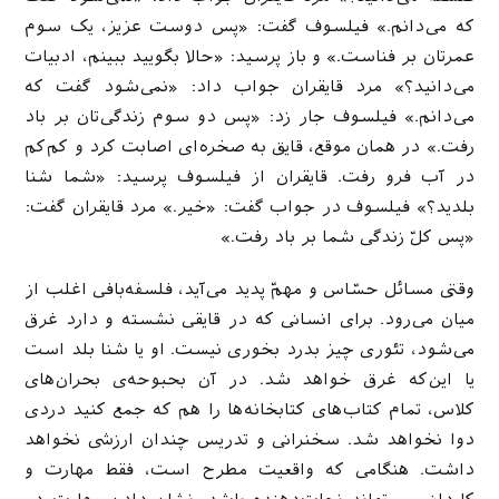
که می‌دانم.» فیلسوف گفت: «پس دوست عزیز، یک سوم
عمرتان بر فناست.» و باز پرسید: «حالا بگویید ببینم، ادبیات
می‌دانید؟» مرد قایقران جواب داد: «نمی‌شود گفت که
می‌دانم.» فیلسوف جار زد: «پس دو سوم زندگی‌تان بر باد
رفت.» در همان موقع، قایق به صخره‌ای اصابت کرد و کم‌کم
در آب فرو رفت. قایقران از فیلسوف پرسید: «شما شنا
بلدید؟» فیلسوف در جواب گفت: «خیر.» مرد قایقران گفت:
«پس کلّ زندگی شما بر باد رفت.»
وقتی مسائل حسّاس و مهمّ پدید می‌آید، فلسفه‌بافی اغلب از
میان می‌رود. برای انسانی که در قایقی نشسته و دارد غرق
می‌شود، تئوری چیز بدرد بخوری نیست. او یا شنا بلد است
یا این‌که غرق خواهد شد. در آن بحبوحه‌ی بحران‌های
کلاس، تمام کتاب‌های کتابخانه‌ها را هم که جمع کنید دردی
دوا نخواهد شد. سخنرانی و تدریس چندان ارزشی نخواهد
داشت. هنگامی که واقعیت مطرح است، فقط مهارت و