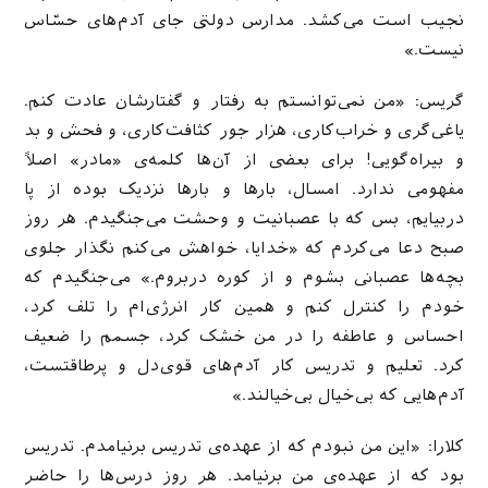
نجیب است می‌کشد. مدارس دولتی جای آدم‌های حسّاس
نیست.»
گریس: «من نمی‌توانستم به رفتار و گفتارشان عادت کنم.
یاغی‌گری و خراب‌کاری، هزار جور کثافت‌کاری، و فحش و بد
و بیراه‌گویی! برای بعضی از آن‌ها کلمه‌ی «مادر» اصلاً
مفهومی ندارد. امسال، بارها و بارها نزدیک بوده از پا
دربیایم، بس که با عصبانیت و وحشت می‌جنگیدم. هر روز
صبح دعا می‌کردم که «خدایا، خواهش می‌کنم نگذار جلوی
بچه‌ها عصبانی بشوم و از کوره دربروم.» می‌جنگیدم که
خودم را کنترل کنم و همین کار انرژی‌ام را تلف کرد،
احساس و عاطفه را در من خشک کرد، جسمم را ضعیف
کرد. تعلیم و تدریس کار آدم‌های قوی‌دل و پرطاقتست،
آدم‌هایی که بی‌خیال بی‌خیالند.»
کلارا: «این من نبودم که از عهده‌ی تدریس برنیامدم. تدریس
بود که از عهده‌ی من برنیامد. هر روز درس‌ها را حاضر