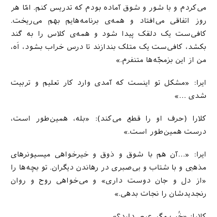
می‌کردم و با شور و شوق آماده بودم که تدریس کنم. امّا هر
روز اتفاقی می‌افتاد و همه‌ی برنامه‌هایم بهم می‌ریخت.
کافی‌ست یک دلقک پیدا شود و همه‌ی کلاس را به گند
بکشد، کافی‌ست یک متلک بندازند تا درس خراب بشود، اَه،
من از این بزمجّه‌ها متنفرم.»
ایرا: «مشکل تو اینست که آمدی وارد کار تعلیم و تربیت
شدی …»
کلارا (حرف او را قطع می‌کند): «بله، همین‌طور است،
درست همین‌طور است.»
ایرا: «…آن هم با شوق و ذوق و خیرخواهی میسیونرهای
مذهبی و با شتاب و بی‌صبری در رهاندن دیگران. تو بچه‌ها را
«از دل و جان دوست داری» و می‌خواهی روح و روان
رنجدید‌شان را نجات بدهی.»
کلارا: «خُب مگر عیبی دارد؟»