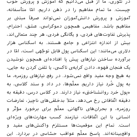
در تئوری، ما از قبل می‌دانیم که آموزش و پرورش خوب
چیست. ما تمام مفاهیم را در ذهن داریم. امّا متأسفانه،
آموزش و پرورش دانش‌آموزان نمی‌تواند صرفاً مبتنی بر
مفاهیم باشد. مفاهیمی همچون دموکراسی، عشق، احترام،
پذیرش تفاوت‌های فردی، و یگانگی فردی، هر چند متعالی‌اند،
بیش از اندازه انتزاعی و جامع هستند. به اسکناس هزار
دلاری می‌مانند؛ این اسکناس پول قابل توجّهی است، امّا در
برآورده ساختن نیازهای پیش پا افتاده‌ای همچون نوشیدن
یک فنجان قهوه، دادن کرایه‌ی تاکسی، یا تلفن کردن به جایی،
به هیچ وجه مفید واقع نمی‌شود. در رفع نیازهای روزمره، ما
به پول خُرد نیاز داریم. معلّم‌ها، در داد و ستد کلاسی، به
«پول خرد روانشناختی» نیاز دارند. در کلاس درس، دقیقه به
دقیقه اتّفاقاتی رخ می‌دهد، مثلاً بدخلقی‌های ناچیز، تعارضات
روزمره، و بحران‌های ناگهانی. معلّم برای برخورد مؤثّر و
انسانی با این اتّفاقات، نیازمند کسب مهارت‌های ویژه‌ای
است. تمام این موقعیت‌ها مستلزم واکنش‌های مفید و
واقع‌بینانه‌اند. پاسخ معلّم عواقب حسّاسی در بردارد. این