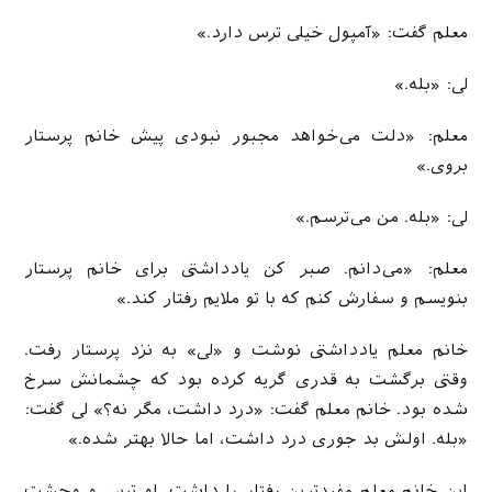
معلم گفت: «آمپول خیلی ترس دارد.»
لی: «بله.»
معلم: «دلت می‌خواهد مجبور نبودی پیش خانم پرستار
بروی.»
لی: «بله. من می‌ترسم.»
معلم: «می‌دانم. صبر کن یادداشتی برای خانم پرستار
بنویسم و سفارش کنم که با تو ملایم رفتار کند.»
خانم معلم یادداشتی نوشت و «لی» به نزد پرستار رفت.
وقتی برگشت به قدری گریه کرده بود که چشمانش سرخ
شده بود. خانم معلم گفت: «درد داشت، مگر نه؟» لی گفت:
«بله. اولش بد جوری درد داشت، اما حالا بهتر شده.»
این خانم معلم مفیدترین رفتار را داشت. او ترس و وحشت