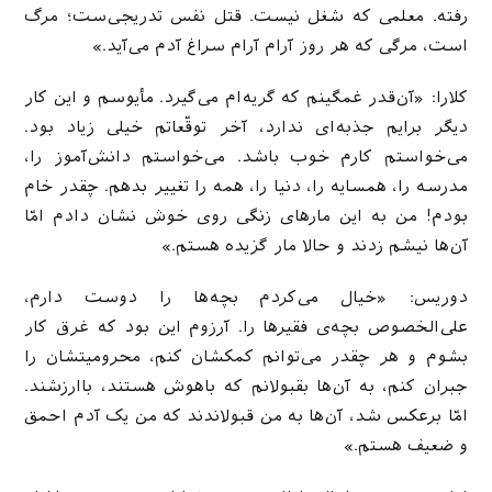
رفته. معلمی که شغل نیست. قتل نفس تدریجی‌ست؛ مرگ
است، مرگی که هر روز آرام آرام سراغ آدم می‌آید.»
کلارا: «آن‌قدر غمگینم که گریه‌ام می‌گیرد. مأیوسم و این کار
دیگر برایم جذبه‌ای ندارد، آخر توقّعاتم خیلی زیاد بود.
می‌خواستم کارم خوب باشد. می‌خواستم دانش‌آموز را،
مدرسه را، همسایه را، دنیا را، همه را تغییر بدهم. چقدر خام
بودم! من به این مارهای زنگی روی خوش نشان دادم امّا
آن‌ها نیشم زدند و حالا مار گزیده هستم.»
دوریس: «خیال می‌کردم بچه‌ها را دوست دارم،
علی‌الخصوص بچه‌ی فقیرها را. آرزوم این بود که غرق کار
بشوم و هر چقدر می‌توانم کمکشان کنم، محرومیتشان را
جبران کنم، به آن‌ها بقبولانم که باهوش هستند، باارزشند.
امّا برعکس شد، آن‌ها به من قبولاندند که من یک آدم احمق
و ضعیف هستم.»