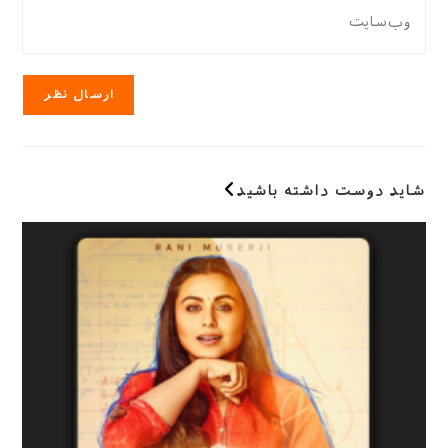
نشانی
خود
را
وب
را
وارد
سایت
وارد
کنید
خود
کنید
را
وارد
کنید
(اختیاری)
شاید دوست داشته باشید