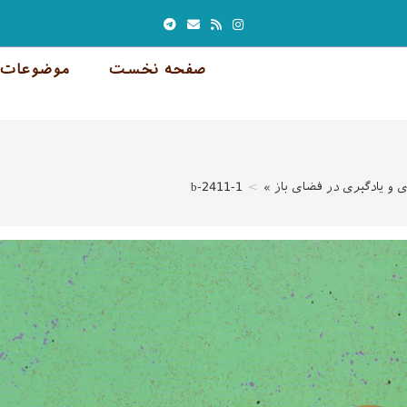
صفحه نخست
موضوعات 
 و یادگیری در فضای باز »
>
2411-1-b