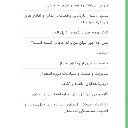
پیوند ـ مراقبه‌ معنوی و تعهد اجتماعی
مسیرِ دشوار بازنمایی واقعیت ـ زندگی و نقاشی‌های
ژان فرانسوا میله
گفتنِ همه چیز ـ شعری از پل الوار
پس چه چیز میان من و تو حجاب گشته است؟
درخت
بیلچه (شعری از ویکتور خارا)
مدیریت وحشت و سیاست دوره اضطرار
دربارهٔ هدایای ابلهانه و کثیف
کامیلو تورِس؛ الهی‌دان، جامعه‌شناس، و انقلابی
آیا انسان حیوانی اقتصادی است؟ ـ مارسل موس و
اهمیت همبستگی اجتماعی