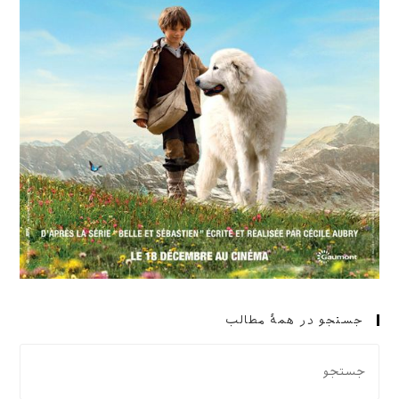
جستجو در همهٔ مطالب