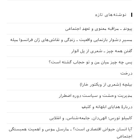
نوشته‌های تازه
پیوند ـ مراقبه‌ معنوی و تعهد اجتماعی
مسیرِ دشوار بازنمایی واقعیت ـ زندگی و نقاشی‌های ژان فرانسوا میله
گفتنِ همه چیز ـ شعری از پل الوار
پس چه چیز میان من و تو حجاب گشته است؟
درخت
بیلچه (شعری از ویکتور خارا)
مدیریت وحشت و سیاست دوره اضطرار
دربارهٔ هدایای ابلهانه و کثیف
کامیلو تورِس؛ الهی‌دان، جامعه‌شناس، و انقلابی
آیا انسان حیوانی اقتصادی است؟ ـ مارسل موس و اهمیت همبستگی
اجتماعی