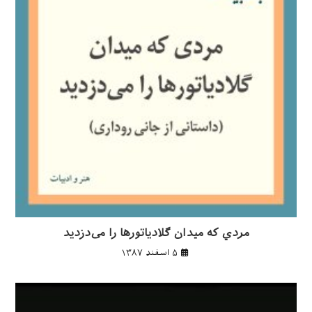
مردي كه ميدان گلادياتورها را می‌دزديد
۵ اسفند ۱۳۸۷