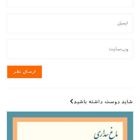
دادن،
نام
برای
یا
نظر
نام
دادن،
کاربری
ایمیل‌تان
نشانی
خود
را
وب
را
وارد
سایت
وارد
کنید
خود
کنید
را
وارد
کنید
(اختیاری)
شاید دوست داشته باشید