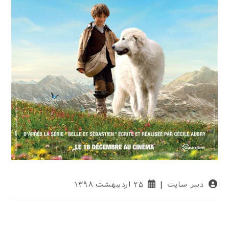
نویسندهٔ
نوشته
دبیر سایت
۲۵ اردیبهشت ۱۳۹۸
نوشته:
منتشر
شده
است: