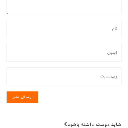
برای
نظر
دادن،
نام
برای
یا
نظر
نام
دادن،
کاربری
ایمیل‌تان
نشانی
خود
را
وب
را
وارد
سایت
وارد
کنید
خود
کنید
را
وارد
کنید
(اختیاری)
شاید دوست داشته باشید