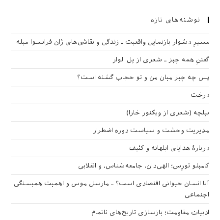
نوشته‌های تازه
مسیرِ دشوار بازنمایی واقعیت ـ زندگی و نقاشی‌های ژان فرانسوا میله
گفتنِ همه چیز ـ شعری از پل الوار
پس چه چیز میان من و تو حجاب گشته است؟
درخت
بیلچه (شعری از ویکتور خارا)
مدیریت وحشت و سیاست دوره اضطرار
دربارهٔ هدایای ابلهانه و کثیف
کامیلو تورِس؛ الهی‌دان، جامعه‌شناس، و انقلابی
آیا انسان حیوانی اقتصادی است؟ ـ مارسل موس و اهمیت همبستگی
اجتماعی
ادبیات مقاومت؛ بازسازی تاریخ‌های ناتمام