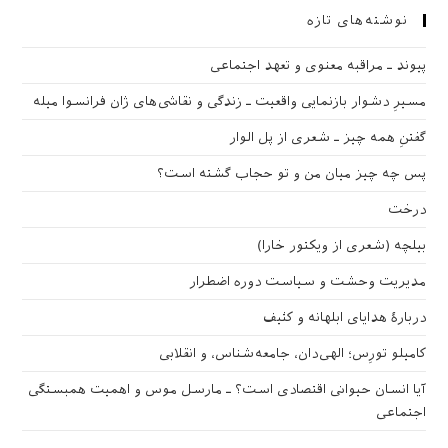
نوشته‌های تازه
پیوند ـ مراقبه‌ معنوی و تعهد اجتماعی
مسیرِ دشوار بازنمایی واقعیت ـ زندگی و نقاشی‌های ژان فرانسوا میله
گفتنِ همه چیز ـ شعری از پل الوار
پس چه چیز میان من و تو حجاب گشته است؟
درخت
بیلچه (شعری از ویکتور خارا)
مدیریت وحشت و سیاست دوره اضطرار
دربارهٔ هدایای ابلهانه و کثیف
کامیلو تورِس؛ الهی‌دان، جامعه‌شناس، و انقلابی
آیا انسان حیوانی اقتصادی است؟ ـ مارسل موس و اهمیت همبستگی
اجتماعی