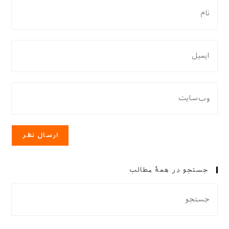
برای
نظر
دادن،
نام
برای
یا
نظر
نام
دادن،
کاربری
ایمیل‌تان
نشانی
خود
را
وب
را
وارد
سایت
وارد
کنید
خود
کنید
را
وارد
کنید
جستجو در همهٔ مطالب
(اختیاری)