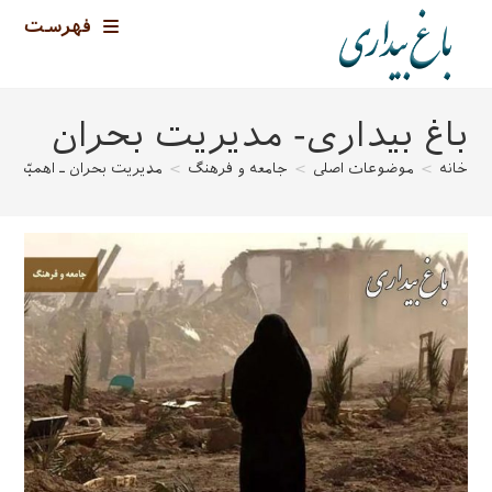
رش
فهرست
ه
حتوا
باغ بیداری- مدیریت بحران
خانه
>
موضوعات اصلی
>
جامعه و فرهنگ
>
مدیریت بحران ـ اهمیّت ا