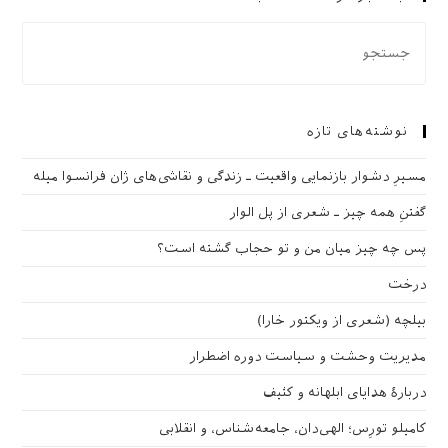
نوشته‌های تازه
مسیرِ دشوار بازنمایی واقعیت ـ زندگی و نقاشی‌های ژان فرانسوا میله
گفتنِ همه چیز ـ شعری از پل الوار
پس چه چیز میان من و تو حجاب گشته است؟
درخت
بیلچه (شعری از ویکتور خارا)
مدیریت وحشت و سیاست دوره اضطرار
دربارهٔ هدایای ابلهانه و کثیف
کامیلو تورِس؛ الهی‌دان، جامعه‌شناس، و انقلابی