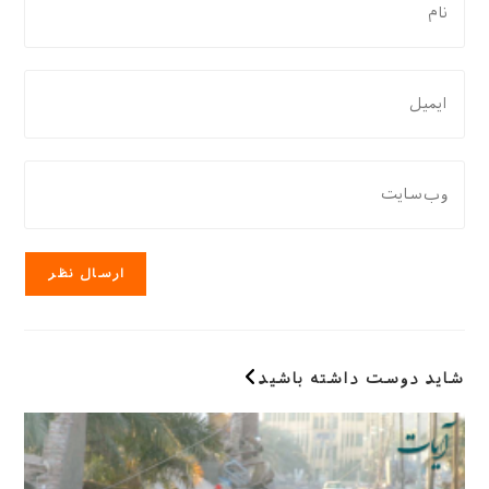
نظر
دادن،
نام
برای
یا
نظر
نام
دادن،
کاربری
ایمیل‌تان
نشانی
خود
را
وب
را
وارد
سایت
وارد
کنید
خود
کنید
را
وارد
کنید
(اختیاری)
شاید دوست داشته باشید