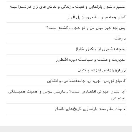
مسیرِ دشوار بازنمایی واقعیت ـ زندگی و نقاشی‌های ژان فرانسوا میله
گفتنِ همه چیز ـ شعری از پل الوار
پس چه چیز میان من و تو حجاب گشته است؟
درخت
بیلچه (شعری از ویکتور خارا)
مدیریت وحشت و سیاست دوره اضطرار
دربارهٔ هدایای ابلهانه و کثیف
کامیلو تورِس؛ الهی‌دان، جامعه‌شناس، و انقلابی
آیا انسان حیوانی اقتصادی است؟ ـ مارسل موس و اهمیت همبستگی
اجتماعی
ادبیات مقاومت؛ بازسازی تاریخ‌های ناتمام