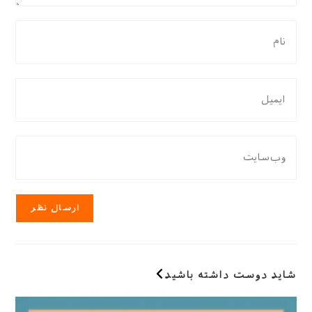
برای
نظر
دادن،
نام
برای
یا
نظر
نام
دادن،
کاربری
ایمیل‌تان
نشانی
خود
را
وب
را
وارد
سایت
وارد
کنید
خود
کنید
را
وارد
کنید
(اختیاری)
شاید دوست داشته باشید