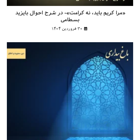
«مرا کریم باید، نه کرامت»- در شرح احوال بایزید
بسطامی
۳۰ فروردین ۱۴۰۴