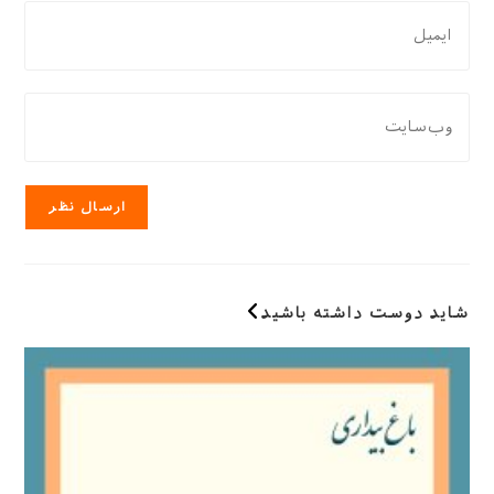
نام
برای
یا
نظر
نام
دادن،
کاربری
ایمیل‌تان
نشانی
خود
را
وب
را
وارد
سایت
وارد
کنید
خود
کنید
را
وارد
کنید
(اختیاری)
شاید دوست داشته باشید