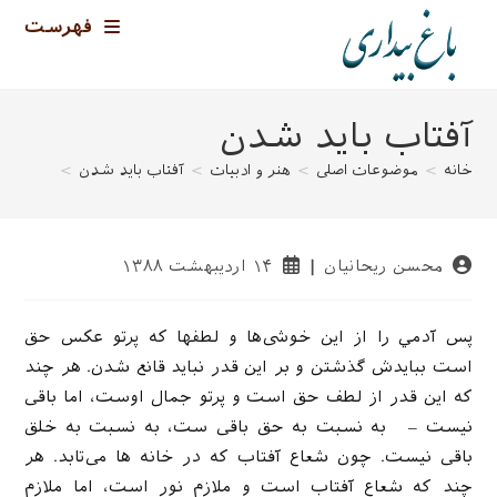
رش
فهرست
ه
حتوا
آفتاب باید شدن
خانه
>
موضوعات اصلی
>
هنر و ادبیات
>
آفتاب باید شدن
>
نویسندهٔ
نوشته
محسن ریحانیان
۱۴ اردیبهشت ۱۳۸۸
نوشته:
منتشر
شده
است:
پس آدمي را از اين خوشی‌ها و لطفها که پرتو عکس حق
است ببايدش گذشتن و بر اين قدر نبايد قانع شدن. هر چند
که اين قدر از لطف حق است و پرتو جمال اوست، اما باقی
نيست – به نسبت به حق باقی ست، به نسبت به خلق
باقی نيست. چون شعاع آفتاب که در خانه ها می‌تابد. هر
چند که شعاع آفتاب است و ملازم نور است، اما ملازم