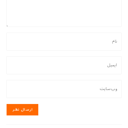
برای
نظر
دادن،
نام
برای
یا
نظر
نام
دادن،
کاربری
ایمیل‌تان
نشانی
خود
را
وب
را
وارد
سایت
وارد
کنید
خود
کنید
را
وارد
کنید