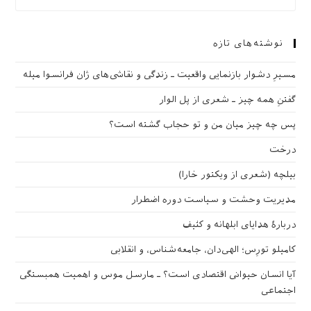
نوشته‌های تازه
مسیرِ دشوار بازنمایی واقعیت ـ زندگی و نقاشی‌های ژان فرانسوا میله
گفتنِ همه چیز ـ شعری از پل الوار
پس چه چیز میان من و تو حجاب گشته است؟
درخت
بیلچه (شعری از ویکتور خارا)
مدیریت وحشت و سیاست دوره اضطرار
دربارهٔ هدایای ابلهانه و کثیف
کامیلو تورِس؛ الهی‌دان، جامعه‌شناس، و انقلابی
آیا انسان حیوانی اقتصادی است؟ ـ مارسل موس و اهمیت همبستگی
اجتماعی