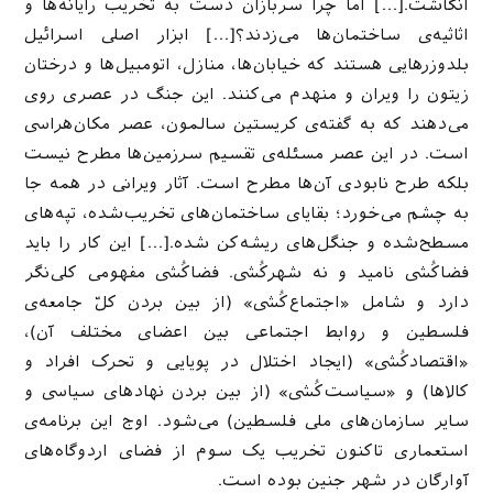
انگاشت.[…] اما چرا سربازان دست به تخریب رایانه‌ها و
اثاثیه‌ی ساختمان‌ها می‌زدند؟[…] ابزار اصلی اسرائیل
بلدوزرهایی هستند که خیابان‌ها، منازل، اتومبیل‌ها و درختان
زیتون را ویران و منهدم می‌کنند. این جنگ در عصری روی
می‌دهند که به گفته‌ی کریستین سالمون، عصر مکان‌هراسی
است. در این عصر مسئله‌ی تقسیم سرزمین‌ها مطرح نیست
بلکه طرح نابودی آن‌ها مطرح است. آثار ویرانی در همه جا
به چشم می‌خورد؛ بقایای ساختمان‌های تخریب‌شده، تپه‌های
مسطح‌شده و جنگل‌های ریشه‌کن شده.[…] این کار را باید
فضاکُشی نامید و نه شهرکُشی. فضاکُشی مفهومی کلی‌نگر
دارد و شامل «اجتماع‌کُشی» (از بین بردن کلّ جامعه‌ی
فلسطین و روابط اجتماعی بین اعضای مختلف آن)،
«اقتصادکُشی» (ایجاد اختلال در پویایی و تحرک افراد و
کالاها) و «سیاست‌کُشی» (از بین بردن نهادهای سیاسی و
سایر سازمان‌های ملی فلسطین) می‌شود. اوج این برنامه‌ی
استعماری تاکنون تخریب یک سوم از فضای اردوگاه‌های
آوارگان در شهر جنین بوده است.