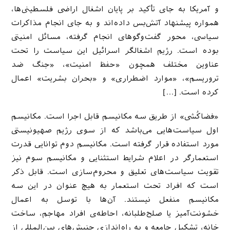
و آمریکا به جای تأکید بر پایان اشغال اراضی فلسطینی‌ها،
همواره پیشنهاد آتش‌بس داده‌اند و به جای انجام مذاکرات
سیاسی، محور گفت‌وگوهای انجام گرفته، مسائل امنیتی
بوده است. رژیم اشغالگر اسرائیل این سیاست را تحت
عناوین مختلف همچون «حفظ امنیت»، «جنگ ضد
تروریسم»، «موارد اضطراری» و «بحران بشریت» اعمال
کرده است. […]
«فضاکُشی» از طریق سه مکانیسم قابل اجرا است. مکانیسم
اول سیاست‌هایی می‌باشد که از سوی رژیم صهیونیستی
مورد استفاده قرار گرفته است. مکانیسم دوم توانایی قدرت
استعمارگر در اعلام شرایط استثنایی و مکانیسم سوم نیز
تقویت سیاست‌های تعلیق و محروم‌سازی است. قابل ذکر
است که افراد تحت استعمار به هیچ عنوان در این سه
مکانیسم منفعل نیستند. آن‌ها با توسل به اعمال
خشونت‌آمیز یا صلح‌طلبانه، احاطه‌ی افراد مهاجم، ساخت
خانه، تشکیل جامعه و به راه‌اندازی جنبش‌های بین‌المللی از