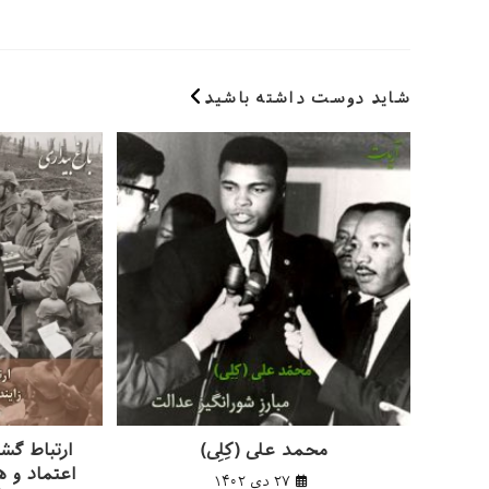
یا
را
نام
وارد
کاربری
کنید
خود
شاید دوست داشته باشید
را
وارد
کنید
محمد علی (کِلِی)
ارتباط گشو
اعتماد و 
۲۷ دی ۱۴۰۲