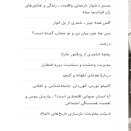
مسیرِ دشوار بازنمایی واقعیت ـ زندگی و نقاشی‌های
ژان فرانسوا میله
گفتنِ همه چیز ـ شعری از پل الوار
پس چه چیز میان من و تو حجاب گشته است؟
درخت
بیلچه (شعری از ویکتور خارا)
مدیریت وحشت و سیاست دوره اضطرار
دربارهٔ هدایای ابلهانه و کثیف
کامیلو تورِس؛ الهی‌دان، جامعه‌شناس، و انقلابی
آیا انسان حیوانی اقتصادی است؟ ـ مارسل موس و
اهمیت همبستگی اجتماعی
ادبیات مقاومت؛ بازسازی تاریخ‌های ناتمام