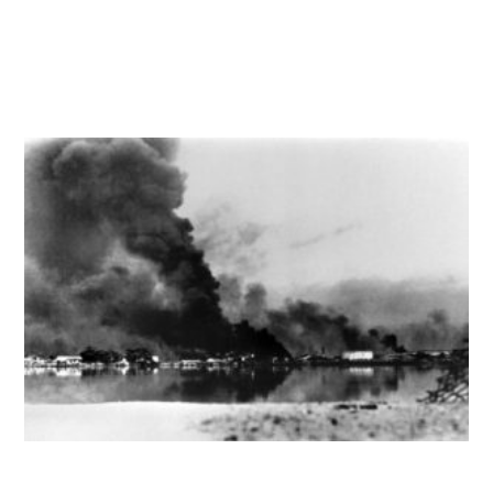
جبهۀ غرب
(اول فروردین ۱۳۶۷) – بمباران شیمیایی شهر کردنشین
حلبچه