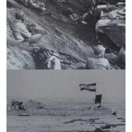
جبهۀ جنگ جنوب ایران