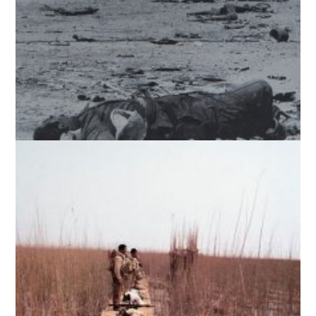
جبهۀ خرمشهر