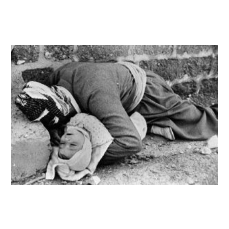
فرزند در آغوش در بمباران شیمیایی حلبچه