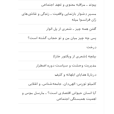
پیوند ـ مراقبه‌ معنوی و تعهد اجتماعی
مسیرِ دشوار بازنمایی واقعیت ـ زندگی و نقاشی‌های
ژان فرانسوا میله
گفتنِ همه چیز ـ شعری از پل الوار
پس چه چیز میان من و تو حجاب گشته است؟
درخت
بیلچه (شعری از ویکتور خارا)
مدیریت وحشت و سیاست دوره اضطرار
دربارهٔ هدایای ابلهانه و کثیف
کامیلو تورِس؛ الهی‌دان، جامعه‌شناس، و انقلابی
آیا انسان حیوانی اقتصادی است؟ ـ مارسل موس و
اهمیت همبستگی اجتماعی