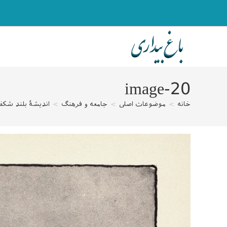
رش
ه
حتوا
image-20
خانه
>
موضوعات اصلی
>
جامعه و فرهنگ
>
اندیشهٔ بلند شکف