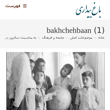
رش
فهرست
ه
حتوا
bakhchehbaan (1)
خانه
>
موضوعات اصلی
>
جامعه و فرهنگ
>
به مناسبت سالروز درگذش