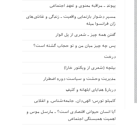
پیوند ـ مراقبه‌ معنوی و تعهد اجتماعی
مسیرِ دشوار بازنمایی واقعیت ـ زندگی و نقاشی‌های
ژان فرانسوا میله
گفتنِ همه چیز ـ شعری از پل الوار
پس چه چیز میان من و تو حجاب گشته است؟
درخت
بیلچه (شعری از ویکتور خارا)
مدیریت وحشت و سیاست دوره اضطرار
دربارهٔ هدایای ابلهانه و کثیف
کامیلو تورِس؛ الهی‌دان، جامعه‌شناس، و انقلابی
آیا انسان حیوانی اقتصادی است؟ ـ مارسل موس و
اهمیت همبستگی اجتماعی