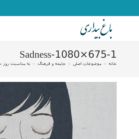
رش
ه
حتوا
Sadness-1080×675-1
خانه
>
موضوعات اصلی
>
جامعه و فرهنگ
>
به مناسبت روز ج