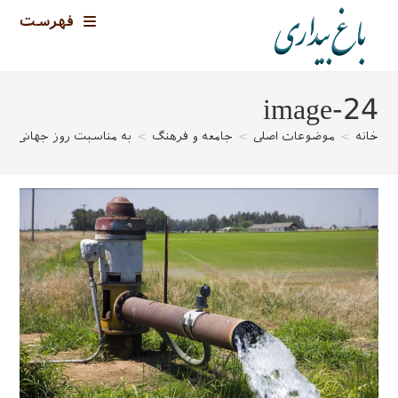
رش
فهرست
ه
حتوا
image-24
خانه
>
موضوعات اصلی
>
جامعه و فرهنگ
>
به مناسبت روز جهانی غذا