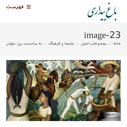
رش
فهرست
ه
حتوا
image-23
خانه
>
موضوعات اصلی
>
جامعه و فرهنگ
>
به مناسبت روز جهانی غذا