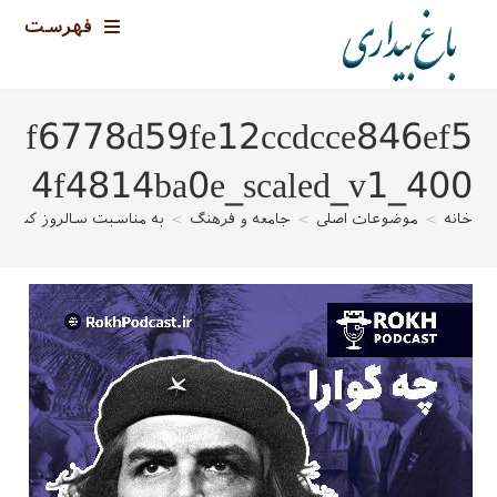
رش
فهرست
ه
حتوا
f6778d59fe12ccdcce846ef5
4f4814ba0e_scaled_v1_400
خانه
>
موضوعات اصلی
>
جامعه و فرهنگ
>
به مناسبت سالروز کشته 