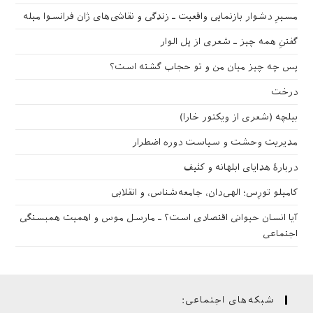
مسیرِ دشوار بازنمایی واقعیت ـ زندگی و نقاشی‌های ژان فرانسوا میله
گفتنِ همه چیز ـ شعری از پل الوار
پس چه چیز میان من و تو حجاب گشته است؟
درخت
بیلچه (شعری از ویکتور خارا)
مدیریت وحشت و سیاست دوره اضطرار
دربارهٔ هدایای ابلهانه و کثیف
کامیلو تورِس؛ الهی‌دان، جامعه‌شناس، و انقلابی
آیا انسان حیوانی اقتصادی است؟ ـ مارسل موس و اهمیت همبستگی
اجتماعی
شبکه‌های اجتماعی: