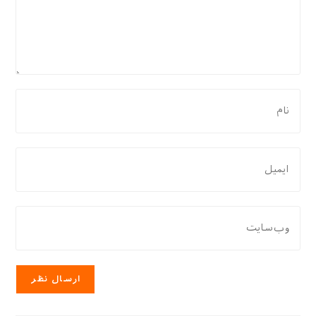
برای
نظر
دادن،
نام
برای
یا
نظر
نام
دادن،
کاربری
ایمیل‌تان
نشانی
خود
را
وب
را
وارد
سایت
وارد
کنید
خود
کنید
را
وارد