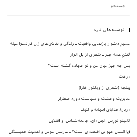
نوشته‌های تازه
مسیرِ دشوار بازنمایی واقعیت ـ زندگی و نقاشی‌های ژان فرانسوا میله
گفتنِ همه چیز ـ شعری از پل الوار
پس چه چیز میان من و تو حجاب گشته است؟
درخت
بیلچه (شعری از ویکتور خارا)
مدیریت وحشت و سیاست دوره اضطرار
دربارهٔ هدایای ابلهانه و کثیف
کامیلو تورِس؛ الهی‌دان، جامعه‌شناس، و انقلابی
آیا انسان حیوانی اقتصادی است؟ ـ مارسل موس و اهمیت همبستگی