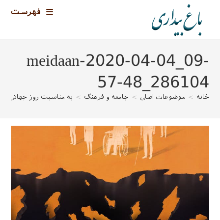
رش
فهرست
ه
حتوا
meidaan-2020-04-04_09-
57-48_286104
خانه
>
موضوعات اصلی
>
جامعه و فرهنگ
>
به مناسبت روز جهانی سا