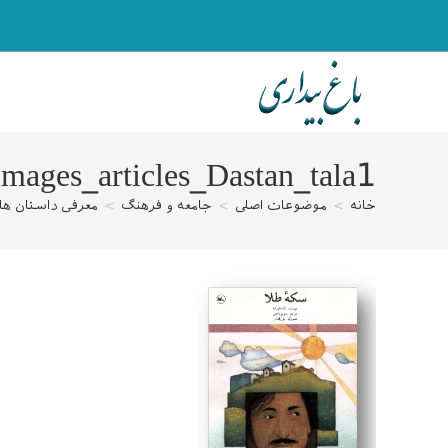
رش
ه
حتوا
images_articles_Dastan_tala1
خانه
>
موضوعات اصلی
>
جامعه و فرهنگ
>
معرفی داستان ها