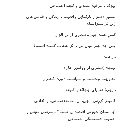
پیوند ـ مراقبه‌ معنوی و تعهد اجتماعی
مسیرِ دشوار بازنمایی واقعیت ـ زندگی و نقاشی‌های
ژان فرانسوا میله
گفتنِ همه چیز ـ شعری از پل الوار
پس چه چیز میان من و تو حجاب گشته است؟
درخت
بیلچه (شعری از ویکتور خارا)
مدیریت وحشت و سیاست دوره اضطرار
دربارهٔ هدایای ابلهانه و کثیف
کامیلو تورِس؛ الهی‌دان، جامعه‌شناس، و انقلابی
آیا انسان حیوانی اقتصادی است؟ ـ مارسل موس و
اهمیت همبستگی اجتماعی