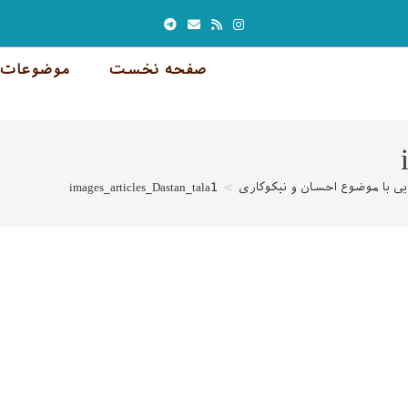
صفحه نخست
موضوعات 
یی با موضوع احسان و نیکوکاری
>
images_articles_Dastan_tala1