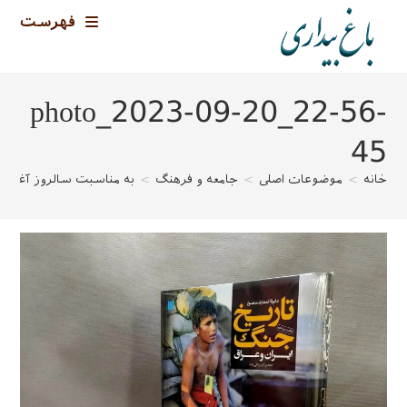
رش
فهرست
ه
حتوا
photo_2023-09-20_22-56-
45
خانه
>
موضوعات اصلی
>
جامعه و فرهنگ
>
به مناسبت سالروز آغاز ج