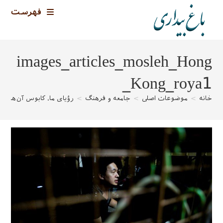
رش
فهرست
ه
حتوا
images_articles_mosleh_Hong
_Kong_roya1
خانه
>
موضوعات اصلی
>
جامعه و فرهنگ
>
رؤیای ما، کابوس آن‌ها
>