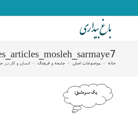
رش
ه
حتوا
es_articles_mosleh_sarmaye7
خانه
>
موضوعات اصلی
>
جامعه و فرهنگ
>
انسان و کار در جا