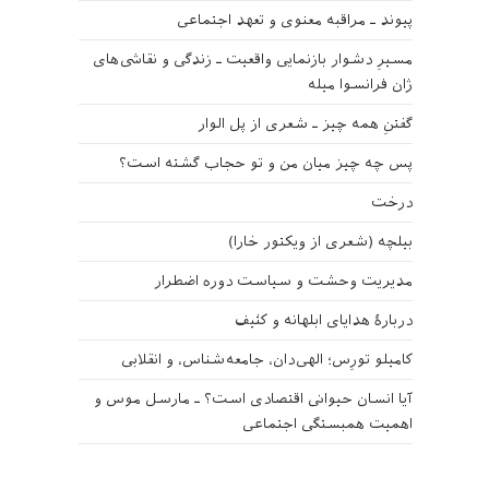
پیوند ـ مراقبه‌ معنوی و تعهد اجتماعی
مسیرِ دشوار بازنمایی واقعیت ـ زندگی و نقاشی‌های
ژان فرانسوا میله
گفتنِ همه چیز ـ شعری از پل الوار
پس چه چیز میان من و تو حجاب گشته است؟
درخت
بیلچه (شعری از ویکتور خارا)
مدیریت وحشت و سیاست دوره اضطرار
دربارهٔ هدایای ابلهانه و کثیف
کامیلو تورِس؛ الهی‌دان، جامعه‌شناس، و انقلابی
آیا انسان حیوانی اقتصادی است؟ ـ مارسل موس و
اهمیت همبستگی اجتماعی