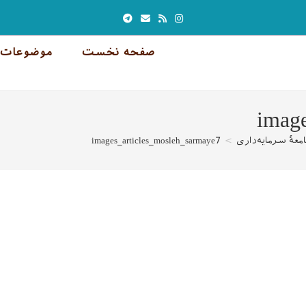
صفحه نخست
موضوعات 
imag
معهٔ سرمایه‌داری
>
images_articles_mosleh_sarmaye7