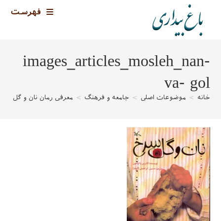
رش
فهرست
ه
حتوا
images_articles_mosleh_nan-
va- gol
خانه
>
موضوعات اصلی
>
جامعه و فرهنگ
>
معرفی رمان نان و گل سر